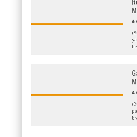
R
M
(B
ya
be
G
M
(B
pa
br