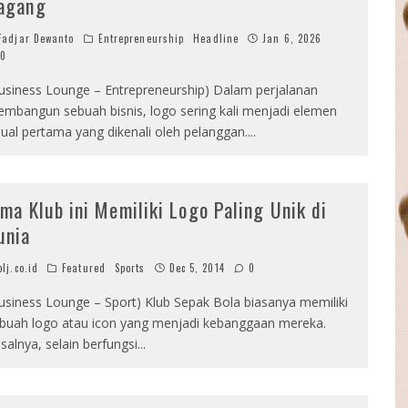
agang
adjar Dewanto
Entrepreneurship
Headline
Jan 6, 2026
0
usiness Lounge – Entrepreneurship) Dalam perjalanan
mbangun sebuah bisnis, logo sering kali menjadi elemen
sual pertama yang dikenali oleh pelanggan.
...
ima Klub ini Memiliki Logo Paling Unik di
unia
lj.co.id
Featured
Sports
Dec 5, 2014
0
usiness Lounge – Sport) Klub Sepak Bola biasanya memiliki
buah logo atau icon yang menjadi kebanggaan mereka.
salnya, selain berfungsi
...