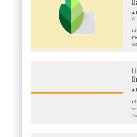
D
F
(B
me
vi
L
D
b
(B
se
Pa