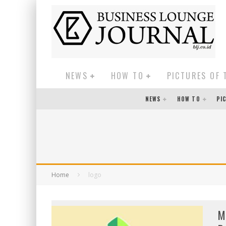
NEWS
HOW TO
PICTURES OF 
NEWS
HOW TO
PI
Home
logo
M