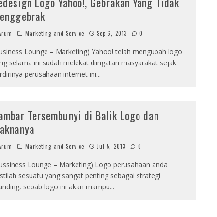
edesign Logo Yahoo!, Gebrakan Yang Tidak
enggebrak
Arum
Marketing and Service
Sep 6, 2013
0
usiness Lounge – Marketing) Yahoo! telah mengubah logo
ng selama ini sudah melekat diingatan masyarakat sejak
rdirinya perusahaan internet ini
...
ambar Tersembunyi di Balik Logo dan
aknanya
Arum
Marketing and Service
Jul 5, 2013
0
ussiness Lounge – Marketing) Logo perusahaan anda
stilah sesuatu yang sangat penting sebagai strategi
anding, sebab logo ini akan mampu
...