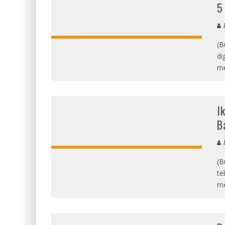
5
(B
di
me
I
B
(B
te
me