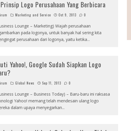
 Prinsip Logo Perusahaan Yang Berbicara
Arum
Marketing and Service
Oct 9, 2013
0
usiness Lounge – Marketing) Wajah perusahaan
gambarkan pada logonya, untuk banyak hal sering kita
ngingat perusahaan dari logonya, yaitu ketika
...
kuti Yahoo!, Google Sudah Siapkan Logo
aru?
Arum
Global News
Sep 11, 2013
0
usiness Lounge – Business Today) – Baru-baru ini raksasa
knologi Yahoo! memang telah mendesain ulang logo
reka dalam upaya menyegarkan
...