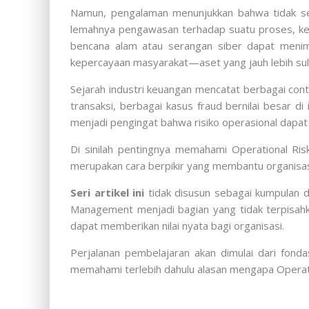
Namun, pengalaman menunjukkan bahwa tidak sedi
lemahnya pengawasan terhadap suatu proses, keg
bencana alam atau serangan siber dapat menimb
kepercayaan masyarakat—aset yang jauh lebih sulit d
Sejarah industri keuangan mencatat berbagai con
transaksi, berbagai kasus fraud bernilai besar 
menjadi pengingat bahwa risiko operasional dapat 
Di sinilah pentingnya memahami Operational Ri
merupakan cara berpikir yang membantu organisas
Seri artikel ini
tidak disusun sebagai kumpulan 
Management menjadi bagian yang tidak terpisah
dapat memberikan nilai nyata bagi organisasi.
Perjalanan pembelajaran akan dimulai dari fond
memahami terlebih dahulu alasan mengapa Operati