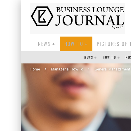
NEWS
HOW TO
PICTURES OF 
NEWS
HOW TO
PI
Home
Managerial How To
General Management