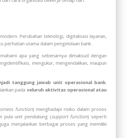
ari cara organisasi bekerja setiap hari.
dern. Perubahan teknologi, digitalisasi layanan,
atu perhatian utama dalam pengelolaan bank.
memahami apa yang sebenarnya dimaksud dengan
ngidentifikasi, mengukur, mengendalikan, maupun
njadi tanggung jawab unit operasional bank
.
lainkan pada
seluruh aktivitas operasional atau
siness function
) menghadapi risiko dalam proses
 pula unit pendukung (
support function
) seperti
juga menjalankan berbagai proses yang memiliki