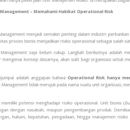
an hanya pekerjaan Unit Manajemen Risiko. Ia merupakan bagian d
k Management – Memahami Hakikat Operational Risk
nagement menjadi semakin penting dalam industri perbankan mo
tas proses bisnis menjadikan risiko operasional sebagai salah s
 Management saja belum cukup. Langkah berikutnya adalah 
mengenai konsep dasarnya, akan sulit bagi organisasi untuk me
dijumpai adalah anggapan bahwa
Operational Risk hanya me
 Management tidak merujuk pada nama suatu unit organisasi, me
memiliki potensi menghadapi risiko operasional. Unit bisnis (
bu
ungan dengan nasabah, maupun pengembangan produk. Demikian
angan, hukum, kepatuhan, pengadaan, hingga manajemen risiko 