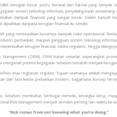
kit kerugian besar justru berasal dari hal-hal yang tampak 
agalan sistem teknologi informasi, penyalahgunaan wewenang o
ulkan dampak finansial yang sangat besar. Dalam banyak kasu
ipulihkan daripada kerugian finansial itu sendiri.
toh yang menunjukkan besarnya dampak risiko operasional. Runt
di industri perbankan, maupun gangguan sistem teknologi inform
menimbulkan kerugian finansial, sanksi regulator, hingga hilangn
sk Management (ORM). ORM bukan sekadar seperangkat prosedu
i mengenali potensi kegagalan sebelum berubah menjadi kerugia
definisi atau ringkasan regulasi. Tujuan utamanya adalah men
kan dari tata kelola perbankan modern, bagaimana konsep ter
asi. Sebelum membahas berbagai metode, kerangka kerja, maupu
onal Risk Management menjadi semakin penting dari waktu ke w
“Risk comes from not knowing what you’re doing.”