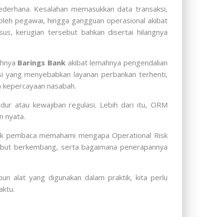
sederhana. Kesalahan memasukkan data transaksi,
leh pegawai, hingga gangguan operasional akibat
s, kerugian tersebut bahkan disertai hilangnya
uhnya
Barings Bank
akibat lemahnya pengendalian
asi yang menyebabkan layanan perbankan terhenti,
ya kepercayaan nasabah.
r atau kewajiban regulasi. Lebih dari itu, ORM
n nyata.
gajak pembaca memahami mengapa Operational Risk
sebut berkembang, serta bagaimana penerapannya
n alat yang digunakan dalam praktik, kita perlu
aktu.