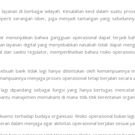
ayanan di berbagai wilayah. Kesalahan kecil dalam suatu pro
, seperti serangan siber, juga menjadi tantangan yang sebelum
ir menunjukkan bahwa gangguan operasional dapat terjadi bah
an layanan digital yang menyebabkan nasabah tidak dapat meng
al dan sanksi regulator, memperlihatkan bahwa risiko operasion
sebuah bank tidak lagi hanya ditentukan oleh kemampuannya me
mampuannya menjaga proses operasional tetap berjalan secara ama
 lagi dipandang sebagai fungsi yang hanya bertugas mencatat
tu manajemen memahami di mana titik-titik kerentanan organi
ensi terhadap budaya organisasi. Risiko operasional bukan lagi 
i peran dalam menjaga agar aktivitas operasional berjalan sesuai y