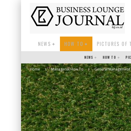
NEWS
HOW TO
PICTURES OF 
NEWS
HOW TO
PI
Home
Managerial How To
General Management