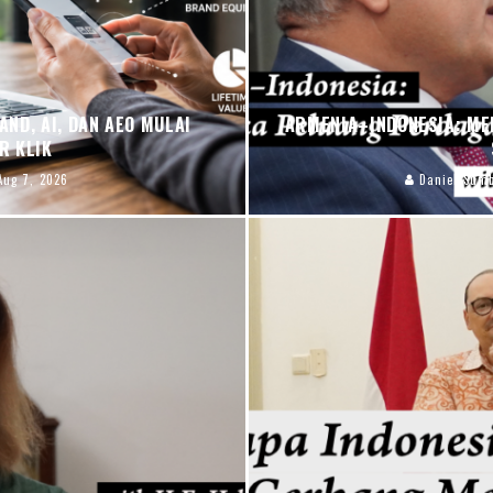
ND, AI, DAN AEO MULAI
ARMENIA–INDONESIA: ME
R KLIK
Aug 7, 2026
Daniel Sum