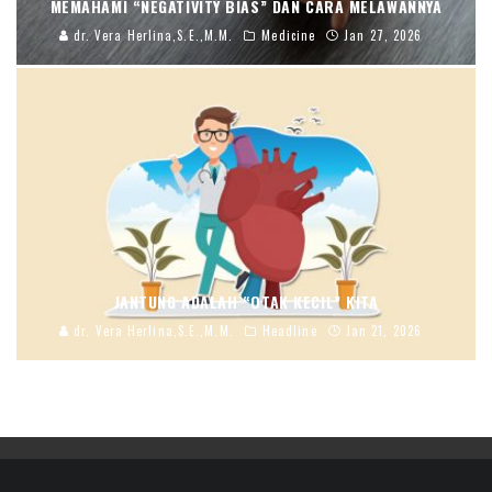
MEMAHAMI “NEGATIVITY BIAS” DAN CARA MELAWANNYA
dr. Vera Herlina,S.E.,M.M.
Medicine
Jan 27, 2026
JANTUNG ADALAH “OTAK KECIL” KITA
dr. Vera Herlina,S.E.,M.M.
Headline
Jan 21, 2026