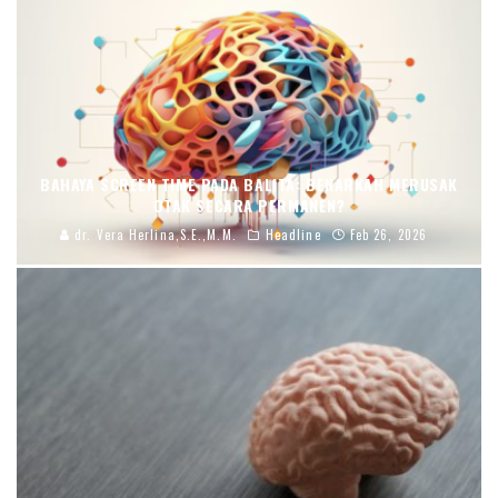
BAHAYA SCREEN TIME PADA BALITA: BENARKAH MERUSAK
OTAK SECARA PERMANEN?
dr. Vera Herlina,S.E.,M.M.
Headline
Feb 26, 2026