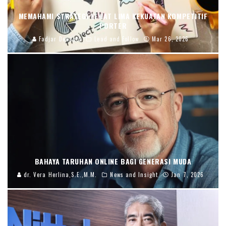
MEMAHAMI STRATEGI LEWAT LIMA KEKUATAN KOMPETITIF
PORTER
Fadjar Dewanto
Lead and Follow
Mar 26, 2026
BAHAYA TARUHAN ONLINE BAGI GENERASI MUDA
dr. Vera Herlina,S.E.,M.M.
News and Insight
Jan 7, 2026