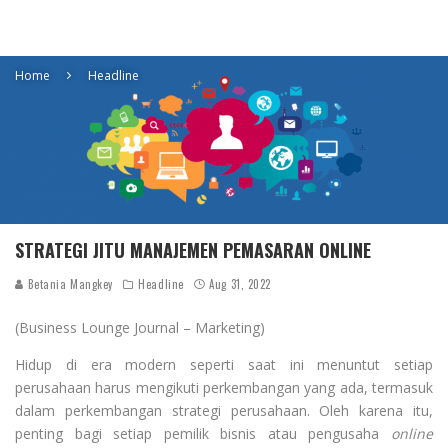
Home
Headline
STRATEGI JITU MANAJEMEN PEMASARAN ONLINE
Betania Mangkey
Headline
Aug 31, 2022
(Business Lounge Journal – Marketing)
Hidup di era modern seperti saat ini menuntut setiap
perusahaan harus mengikuti perkembangan yang ada, termasuk
dalam perkembangan strategi perusahaan. Oleh karena itu,
penting bagi setiap pemilik bisnis atau pengusaha
online