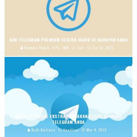
KINI TELEGRAM PREMIUM SEGERA HADIR DI HADAPAN ANDA
Rebecca Hayati, S.Pd., MM
Tech
Jun 16, 2022
BUTUH STORAGE EKSTRA? GUNAKAN CLOUD STORAGE
TELEGRAM ANDA
Ruth Berliana
Headline
Mar 4, 2022