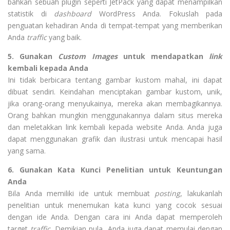
bahkan sebuah plugin seperti JetPack yang dapat menampilkan
statistik di
dashboard
WordPress Anda. Fokuslah pada
penguatan kehadiran Anda di tempat-tempat yang memberikan
Anda
traffic
yang baik.
5. Gunakan
Custom Images
untuk mendapatkan
link
kembali kepada Anda
Ini tidak berbicara tentang gambar kustom mahal, ini dapat
dibuat sendiri. Keindahan menciptakan gambar kustom, unik,
jika orang-orang menyukainya, mereka akan membagikannya.
Orang bahkan mungkin menggunakannya dalam situs mereka
dan meletakkan link kembali kepada website Anda. Anda juga
dapat menggunakan grafik dan ilustrasi untuk mencapai hasil
yang sama.
6. Gunakan Kata Kunci Penelitian untuk Keuntungan
Anda
Bila Anda memiliki ide untuk membuat
posting
, lakukanlah
penelitian untuk menemukan kata kunci yang cocok sesuai
dengan ide Anda. Dengan cara ini Anda dapat memperoleh
target
traffic
. Demikian pula, Anda juga dapat memulai dengan