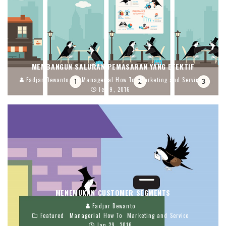
MEMBANGUN SALURAN PEMASARAN YANG EFEKTIF
Fadjar Dewanto
Managerial How To
Marketing and Service
Feb 9, 2016
MENEMUKAN CUSTOMER SEGMENTS
Fadjar Dewanto
Featured
Managerial How To
Marketing and Service
Jan 29, 2016