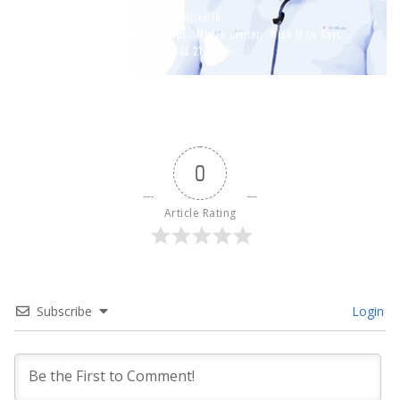
blj.co.id
Featured
Management Tips
Media Center
Wise Man Says....
Dec 21, 2015
0
Article Rating
Subscribe
Login