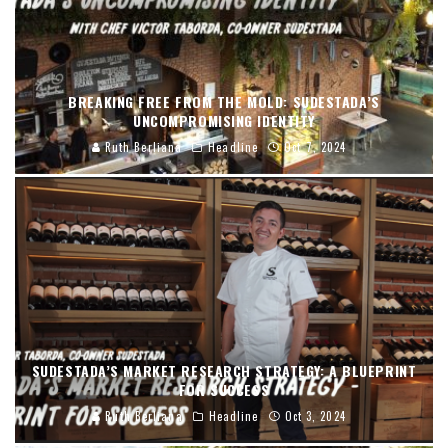
BREAKING FREE FROM THE MOLD: SUDESTADA’S
UNCOMPROMISING IDENTITY
Ruth Berliana
Headline
Oct 7, 2024
SUDESTADA’S MARKET RESEARCH STRATEGY: A BLUEPRINT
FOR SUCCESS
Ruth Berliana
Headline
Oct 3, 2024