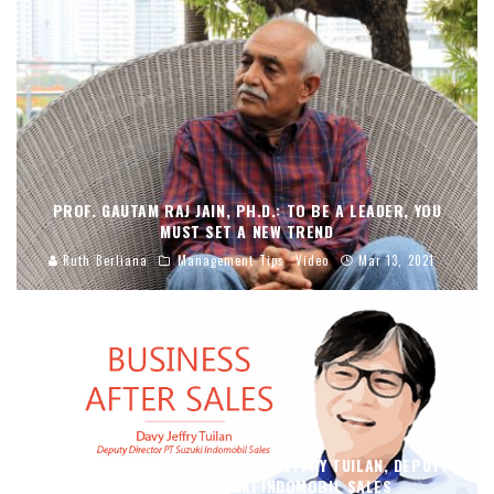
PROF. GAUTAM RAJ JAIN, PH.D.: TO BE A LEADER, YOU
MUST SET A NEW TREND
Ruth Berliana
Management Tips
Video
Mar 13, 2021
BUSINESS AFTER SALES – DAVY JEFFRY TUILAN, DEPUTY
DIRECTOR PT SUZUKI INDOMOBIL SALES