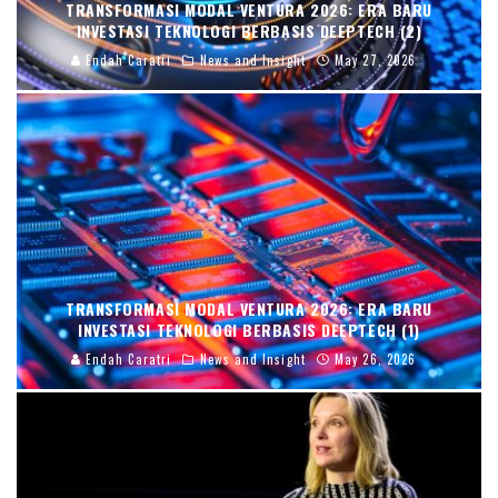
TRANSFORMASI MODAL VENTURA 2026: ERA BARU
INVESTASI TEKNOLOGI BERBASIS DEEPTECH (2)
Endah Caratri
News and Insight
May 27, 2026
TRANSFORMASI MODAL VENTURA 2026: ERA BARU
INVESTASI TEKNOLOGI BERBASIS DEEPTECH (1)
Endah Caratri
News and Insight
May 26, 2026