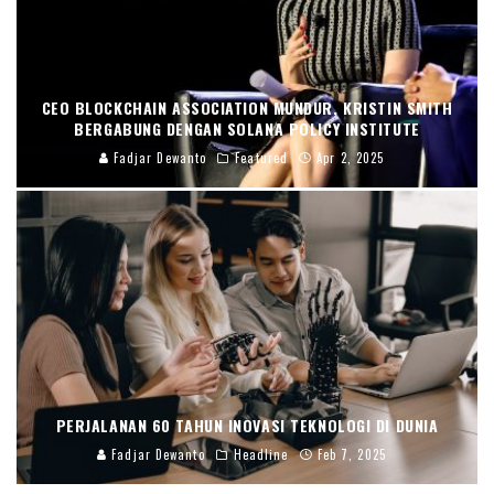
CEO BLOCKCHAIN ASSOCIATION MUNDUR, KRISTIN SMITH
BERGABUNG DENGAN SOLANA POLICY INSTITUTE
Fadjar Dewanto
Featured
Apr 2, 2025
PERJALANAN 60 TAHUN INOVASI TEKNOLOGI DI DUNIA
Fadjar Dewanto
Headline
Feb 7, 2025