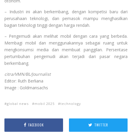
otonom
.
–
Industri ini
akan berkembang
,
dengan
kompetisi baru
dari
perusahaan
teknologi
,
dan pemasok
mampu menghasilkan
bagian
teknologi tinggi
dengan harga
rendah.
– Pengemudi
akan
melihat
mobil
dengan cara yang
berbeda.
Membagi
mobil dan
menggunakannya
sebagai ruang
untuk
mengkonsumsi
media dan
membuat panggilan
.
Persentase
pertumbuhan
pengemudi
akan terjadi dari
pasar negara
berkembang
.
citra/VMN/BL/Journalist
Editor: Ruth Berliana
Image : Goldmansachs
global news
mobil 2025
technology
FACEBOOK
TWITTER