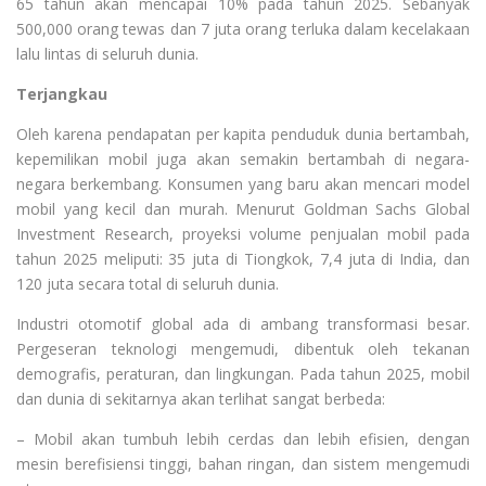
65 tahun akan mencapai 10% pada tahun 2025. Sebanyak
500,000 orang tewas dan 7 juta orang terluka dalam kecelakaan
lalu lintas di seluruh dunia.
Terjangkau
Oleh karena pendapatan per kapita penduduk dunia bertambah,
kepemilikan mobil juga akan semakin bertambah di negara-
negara berkembang. Konsumen yang baru akan mencari model
mobil yang kecil dan murah. Menurut Goldman Sachs Global
Investment Research, proyeksi volume penjualan mobil pada
tahun 2025 meliputi: 35 juta di Tiongkok, 7,4 juta di India, dan
120 juta secara total di seluruh dunia.
Industri otomotif global ada di ambang transformasi besar.
Pergeseran teknologi mengemudi, dibentuk oleh tekanan
demografis, peraturan, dan lingkungan. Pada tahun 2025, mobil
dan dunia di sekitarnya akan terlihat sangat berbeda:
–
Mobil akan
tumbuh
lebih cerdas dan lebih
efisien
,
dengan
mesin
ber
efisiensi tinggi
,
bahan
ringan,
dan sistem
mengemudi