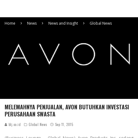
Home
News
News and Insight
Global News
MELEMAHNYA PENJUALAN, AVON BUTUHKAN INVESTASI
PERUSAHAAN SWASTA
blj.co.id
Global News
Sep 11, 2015
(Business Lounge – Global News) Avon Products Inc. sedang