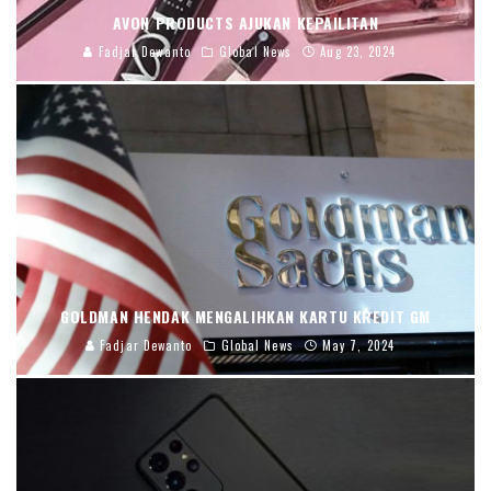
AVON PRODUCTS AJUKAN KEPAILITAN
Fadjar Dewanto
Global News
Aug 23, 2024
GOLDMAN HENDAK MENGALIHKAN KARTU KREDIT GM
Fadjar Dewanto
Global News
May 7, 2024