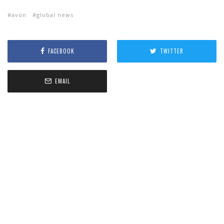
avon
global news
FACEBOOK
TWITTER
EMAIL