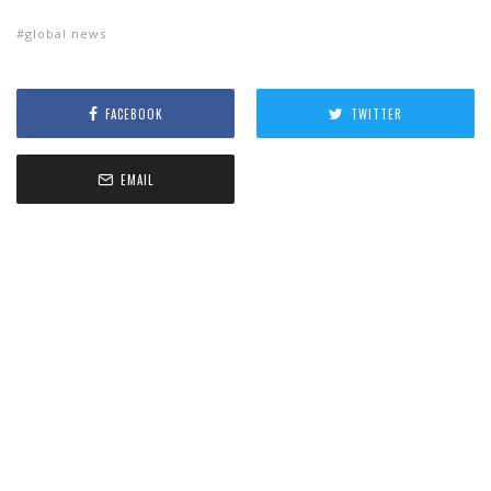
global news
FACEBOOK
TWITTER
EMAIL