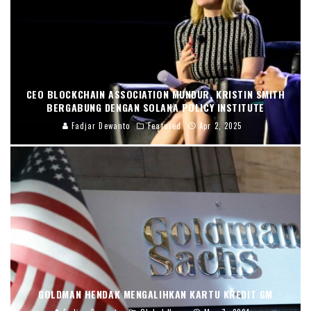
CEO BLOCKCHAIN ASSOCIATION MUNDUR, KRISTIN SMITH
BERGABUNG DENGAN SOLANA POLICY INSTITUTE
Fadjar Dewanto
Featured
Apr 2, 2025
GOLDMAN HENDAK MENGALIHKAN KARTU KREDIT GM