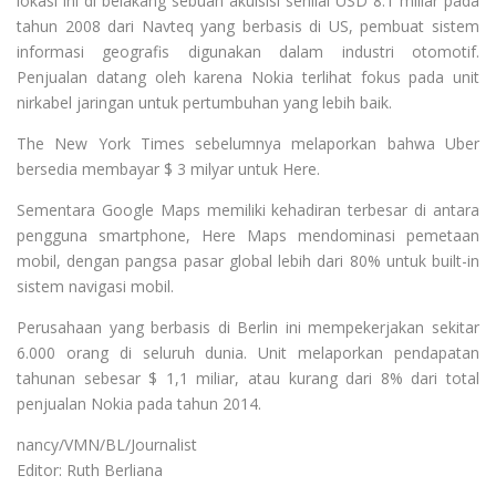
lokasi ini di belakang sebuah akuisisi senilai USD 8.1 miliar pada
tahun 2008 dari Navteq yang berbasis di US, pembuat sistem
informasi geografis digunakan dalam industri otomotif.
Penjualan datang oleh karena Nokia terlihat fokus pada unit
nirkabel jaringan untuk pertumbuhan yang lebih baik.
The New York Times sebelumnya melaporkan bahwa Uber
bersedia membayar $ 3 milyar untuk Here.
Sementara Google Maps memiliki kehadiran terbesar di antara
pengguna smartphone, Here Maps mendominasi pemetaan
mobil, dengan pangsa pasar global lebih dari 80% untuk built-in
sistem navigasi mobil.
Perusahaan yang berbasis di Berlin ini mempekerjakan sekitar
6.000 orang di seluruh dunia. Unit melaporkan pendapatan
tahunan sebesar $ 1,1 miliar, atau kurang dari 8% dari total
penjualan Nokia pada tahun 2014.
nancy/VMN/BL/Journalist
Editor: Ruth Berliana