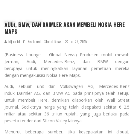
Home
Featured
AUDI, BMW, DAN DAIMLER AKAN MEMBELI NOKIA HERE
MAPS
blj.co.id
Featured
Global News
Jul 22, 2015
(Business Lounge – Global News) Produsen mobil mewah
Jerman, Audi, Mercedes-Benz, dan BMW dengan
berupaya untuk meningkatkan layanan pemetaan mereka
dengan mengakuisisi Nokia Here Maps.
Audi, sebuah unit dari Volkswagen AG, Mercedes-Benz
induk Daimler AG, dan BMW AG pada prinsipnya telah setuju
untuk membeli Here, demikian dilaporkan oleh Wall Street
Journal. Sedikitnya harga yang telah disepakati sekitar € 2.5
miliar atau sekitar 36 triliun rupiah, yang juga berlaku pada
peserta tender dari Silicon Valley lainnya.
Menurut beberapa sumber, jika kesepakatan ini dibuat,