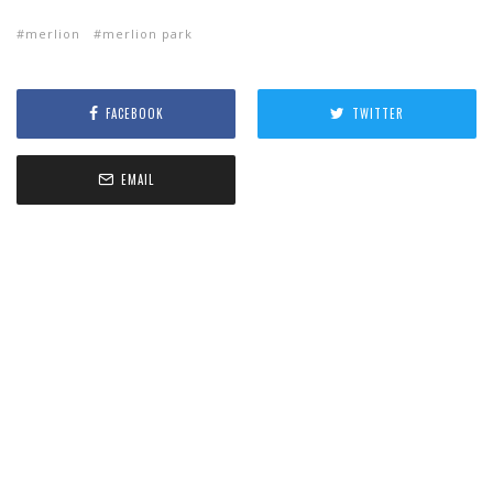
merlion
merlion park
FACEBOOK
TWITTER
EMAIL