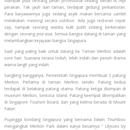
Nampak pula seorang pelari profesional sedang berlari di tepi
perairan. Tak jauh dari taman, terdapat gedung perkantoran.
Para karyawannya juga sedang asyik makan bersama sambil
melakukan
meeting
secara outdoor. Ada juga restoran cepat
saji, nampak seorang wanita kulit putih sedang berkenalan
dengan seorang pria asia. Semua bangsa datang di taman yang
melambangkan kejayaan bangsa Singapura.
Saat yang paling baik untuk datang ke Taman Merlion adalah
sore hari. Suasana terasa teduh, lebih indah dan penuh drama
warna langit yang indah.
Sangking bangganya, Pemerintah Singapura membuat 5 patung
Merlion. Pertama di taman Merlion sendiri. Patung kedua
terdapat di belakang patung utama. Patung ketiga disimpan di
museum Merlion, Sentosa Island. Patung keempat ditempatkan
di Singapore Tourism Board, dan yang kelima berada di Mount
Faber.
Pujangga kondang Singapura yang bernama Edwin Thumboo
mengangkat Merlion Park dalam karya besarnya ” Ulysses by