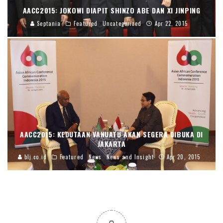
AACC2015: JOKOWI DIAPIT SHINZO ABE DAN XI JINPING
Septania
Featured
Uncategorized
Apr 22, 2015
AACC2015: KEDUTAAN VANUATU AKAN SEGERA DIBUKA DI
JAKARTA
blj.co.id
Featured
News
News and Insight
Apr 20, 2015