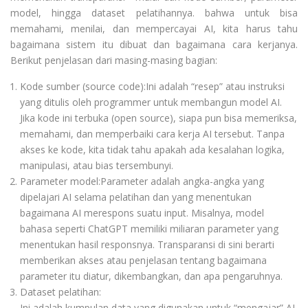
model, hingga dataset pelatihannya. bahwa untuk bisa
memahami, menilai, dan mempercayai AI, kita harus tahu
bagaimana sistem itu dibuat dan bagaimana cara kerjanya.
Berikut penjelasan dari masing-masing bagian:
Kode sumber (source code):Ini adalah “resep” atau instruksi
yang ditulis oleh programmer untuk membangun model AI.
Jika kode ini terbuka (open source), siapa pun bisa memeriksa,
memahami, dan memperbaiki cara kerja AI tersebut. Tanpa
akses ke kode, kita tidak tahu apakah ada kesalahan logika,
manipulasi, atau bias tersembunyi.
Parameter model:Parameter adalah angka-angka yang
dipelajari AI selama pelatihan dan yang menentukan
bagaimana AI merespons suatu input. Misalnya, model
bahasa seperti ChatGPT memiliki miliaran parameter yang
menentukan hasil responsnya. Transparansi di sini berarti
memberikan akses atau penjelasan tentang bagaimana
parameter itu diatur, dikembangkan, dan apa pengaruhnya.
Dataset pelatihan:
Ini adalah kumpulan data yang digunakan untuk “mengajar” AI.