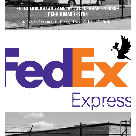
FEDEX LUNCURKAN SAMEDAY LOCAL, UBAH LANSKAP
PENGIRIMAN INSTAN
Fadjar Dewanto
Global News
Mar 27, 2026
FEDEX NAIKKAN PROYEKSI SAAT PERMINTAAN LOGISTIK
MENGUAT
Fadjar Dewanto
Global News
Mar 23, 2026