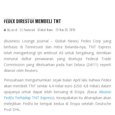
Home
Featured
FEDEX DIRESTUI MEMBELI TNT
blj.co.id
Featured
Global News
Nov 25, 2015
(Business Lounge Journal – Global News) Fedex Corp yang
berbasis di Tennessee dan mitra Belanda-nya, TNT Express
telah mengantongi ijin antitrust AS untuk bergabung, demikian
menurut daftar penawaran yang disetujui Federal Trade
Commission yang dikeluarkan pada hari Selasa (24/11) seperti
dilansir oleh Reuters.
Perusahaan mengumumkan sejak bulan April lalu bahwa Fedex
akan membeli TNT senilai 4,4 miliar euro (USD 4,8 miliar) dalam
upayanya untuk dapat lebih bersaing di Eropa. (Baca:
Akuisisi
FedEx Terhadap TNT Express
). Kesepakatan itu diharapkan akan
melejitkan FedEx ke tempat kedua di Eropa setelah Deutsche
Post DHL.