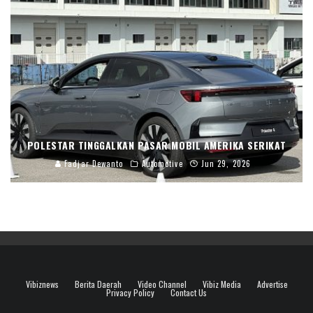
POLESTAR TINGGALKAN PASAR MOBIL AMERIKA SERIKAT
Fadjar Dewanto
Automotive
Jun 29, 2026
Vibiznews
Berita Daerah
Video Channel
Vibiz Media
Advertise
Privacy Policy
Contact Us