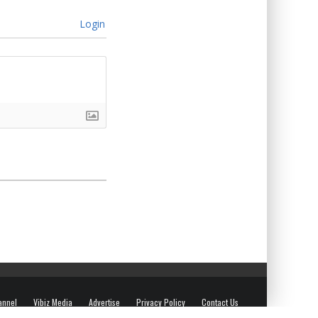
Login
annel
Vibiz Media
Advertise
Privacy Policy
Contact Us