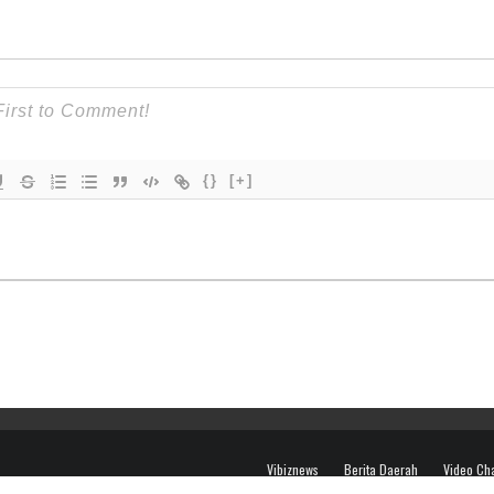
{}
[+]
Vibiznews
Berita Daerah
Video Ch