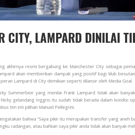
CITY, LAMPARD DINILAI T
g akhirnya resmi bergabung ke Manchester City sebagai pemain
Lampard akan memberikan dampak yang positif bagi klub besutan
eran Lampard di City demikian seperti dilansir oleh Media Goal.
cky Summerbee yang menilai Frank Lampard tidak akan banyak 
cky gelandang Inggris itu sudah tidak berada dalam kondisi o
 tim inti pilihan Manuel Pellegrini.
gatakan bahwa “Saya pikir itu merupakan transfer yang aneh bu
angku cadangan, atau bahkan saya pikir anda tidak akan banyak me