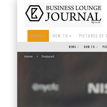
NEWS
HOW TO
PICTURES OF 
NEWS
HOW TO
PI
Home
Featured