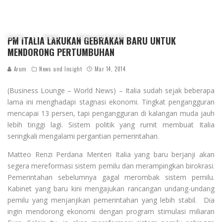
Home
News
News and Insight
PM ITALIA LAKUKAN GEBRAKAN BARU UNTUK
MENDORONG PERTUMBUHAN
Arum
News and Insight
Mar 14, 2014
(Business Lounge – World News) – Italia sudah sejak beberapa
lama ini menghadapi stagnasi ekonomi. Tingkat pengangguran
mencapai 13 persen, tapi pengangguran di kalangan muda jauh
lebih tinggi lagi. Sistem politik yang rumit membuat Italia
seringkali mengalami pergantian pemerintahan.
Matteo Renzi Perdana Menteri Italia yang baru berjanji akan
segera mereformasi sistem pemilu dan merampingkan birokrasi.
Pemerintahan sebelumnya gagal merombak sistem pemilu.
Kabinet yang baru kini mengajukan rancangan undang-undang
pemilu yang menjanjikan pemerintahan yang lebih stabil. Dia
ingin mendorong ekonomi dengan program stimulasi miliaran