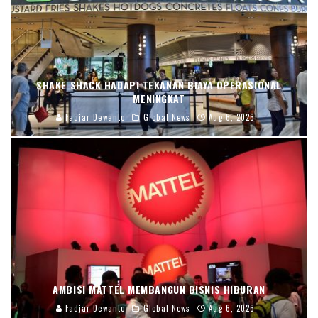
SHAKE SHACK HADAPI TEKANAN BIAYA OPERASIONAL
MENINGKAT
Fadjar Dewanto
Global News
Aug 6, 2026
AMBISI MATTEL MEMBANGUN BISNIS HIBURAN
Fadjar Dewanto
Global News
Aug 6, 2026