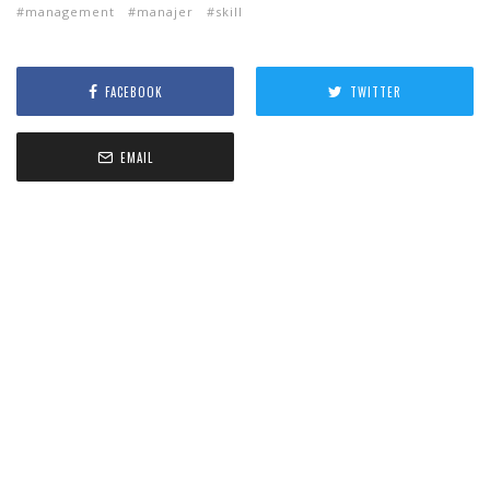
management
manajer
skill
FACEBOOK
TWITTER
EMAIL