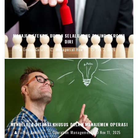
MANAJER EFEKTIF BUKAN SELALU YANG PALING PERCAYA
DIRI
Endah Caratri
Managerial How To
Jun 3, 2026
MENGELOLA SITUASI KHUSUS DALAM MANAJEMEN OPERASI
Fadjar Dewanto
Operation Management
Nov 11, 2025