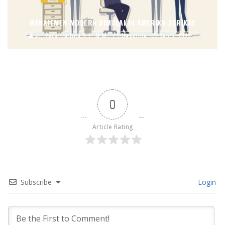
MANAJEMEN MODERN DIMULAI DI AMERIKA SERIKAT
dr. Vera Herlina,S.E.,M.M.
Headline
Sep 5, 2023
0
Article Rating
Subscribe
Login