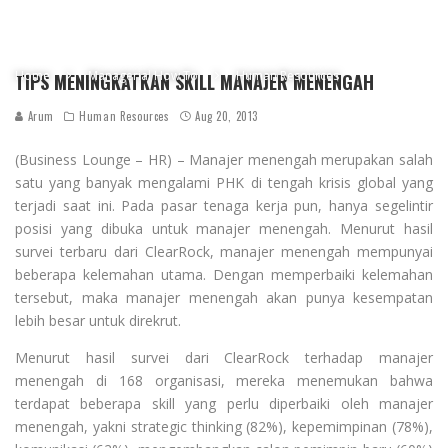
Home
Managerial How To
Human Resources
TIPS MENINGKATKAN SKILL MANAJER MENENGAH
Arum
Human Resources
Aug 20, 2013
(Business Lounge – HR) – Manajer menengah merupakan salah
satu yang banyak mengalami PHK di tengah krisis global yang
terjadi saat ini. Pada pasar tenaga kerja pun, hanya segelintir
posisi yang dibuka untuk manajer menengah. Menurut hasil
survei terbaru dari ClearRock, manajer menengah mempunyai
beberapa kelemahan utama. Dengan memperbaiki kelemahan
tersebut, maka manajer menengah akan punya kesempatan
lebih besar untuk direkrut.
Menurut hasil survei dari ClearRock terhadap manajer
menengah di 168 organisasi, mereka menemukan bahwa
terdapat beberapa skill yang perlu diperbaiki oleh manajer
menengah, yakni strategic thinking (82%), kepemimpinan (78%),