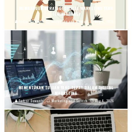
MEMBANGUN STRATEGI DIGITAL MARKETING YANG
TERINTEGRASI
Fadjar Dewanto
Marketing and Service
Aug 6, 2026
MENENTUKAN TUJUAN YANG TEPAT DALAM DIGITAL
MARKETING
Fadjar Dewanto
Marketing and Service
Aug 4, 2026