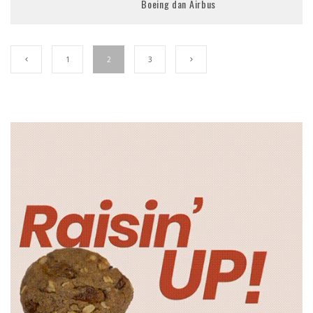
Boeing dan Airbus
1
2
3