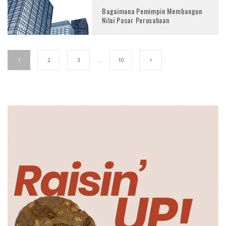
Bagaimana Pemimpin Membangun
Nilai Pasar Perusahaan
1
2
3
…
10