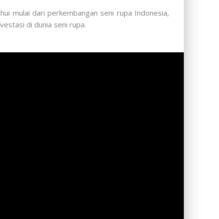
ui mulai dari perkembangan seni rupa Indonesia,
estasi di dunia seni rupa.