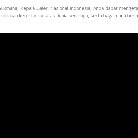
mana, Kepala Galeri Nasional Indonesia, Anda dapat mengetah
iptakan ketertarikan atas dunia seni rupa, serta bagaimana berinv