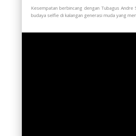
Kesempatan berbincang dengan Tubagus Andre Suk
budaya selfie di kalangan generasi muda yang menc