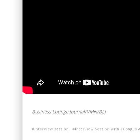
Business Lounge Journal/VMN/BLJ
interview session
Interview Session with Tubagus