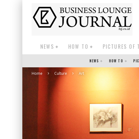
NEWS
HOW TO
PICTURES OF 
NEWS
HOW TO
PI
Home
Culture
Art