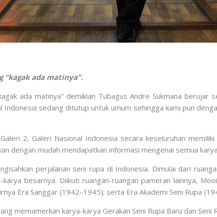
 “kagak ada matinya”.
gak ada matinya” demikian Tubagus Andre Sukmana berujar sel
al Indonesia sedang ditutup untuk umum sehingga kami pun dengan
n Galeri 2, Galeri Nasional Indonesia secara keseluruhan memil
 akan dengan mudah mendapatkan informasi mengenai semua karya 
gisahkan perjalanan seni rupa di Indonesia. Dimulai dari ruan
-karya besarnya. Diikuti ruangan-ruangan pameran lainnya, Moo
irnya Era Sanggar (1942–1945); serta Era Akademi Seni Rupa (19
 yang memamerkan karya-karya Gerakan Seni Rupa Baru dan Seni 