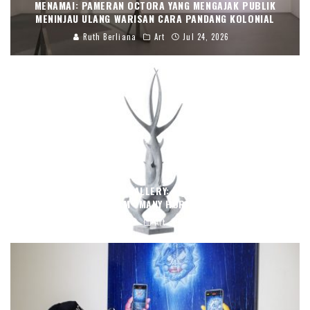
MENAMAI: PAMERAN OCTORA YANG MENGAJAK PUBLIK
MENINJAU ULANG WARISAN CARA PANDANG KOLONIAL
Ruth Berliana
Art
Jul 24, 2026
TIGA DEKADE GAJAH GALLERY: KERAGAMAN SENI ASIA
TENGGARA DALAM “MANY HORIZONS, ONE SKY”
Ruth Berliana
Art
Jun 8, 2026