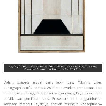
Kayleigh Goh, Inflorescence, 2026, Gesso, Cement, Acrylic Paint,
Charcoal Powder on Wood, 145 x 90 x 3 cm
Dalam konteks global yang lebih luas, “Moving Lines:
Cartographies of Southeast Asia” menawarkan pembacaan baru
tentang Asia Tenggara sebagai wilayah yang kaya eksperimen
artistik dan pemikiran kritis. Presentasi ini menggambarkan
kawasan tersebut layaknya sebuah “monsun konseptual”—