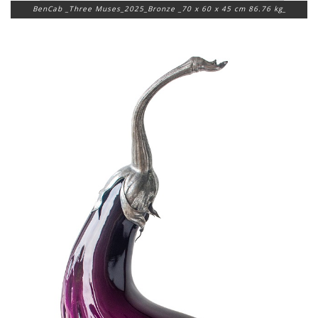
BenCab _Three Muses_2025_Bronze _70 x 60 x 45 cm 86.76 kg_