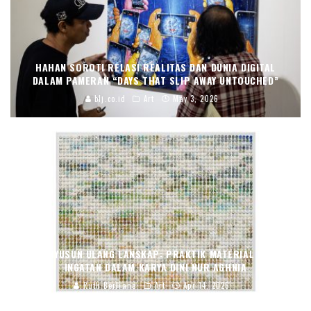
HAHAN SOROTI RELASI REALITAS DAN DUNIA DIGITAL
DALAM PAMERAN “DAYS THAT SLIP AWAY UNTOUCHED”
blj.co.id
Art
May 3, 2026
MENYUSUN ULANG LANSKAP: PRAKTIK MATERIAL DAN
INGATAN DALAM KARYA DINI NUR AGHNIA
Ruth Berliana
Art
Apr 14, 2026