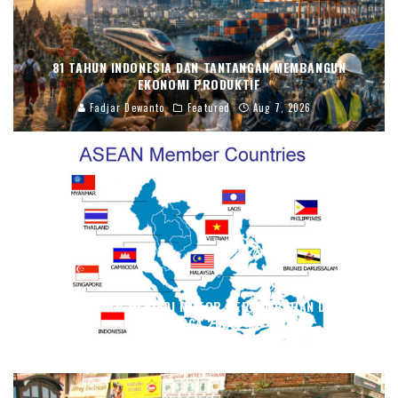
81 TAHUN INDONESIA DAN TANTANGAN MEMBANGUN
EKONOMI PRODUKTIF
Fadjar Dewanto
Featured
Aug 7, 2026
ASEAN TETAP MENJADI MOTOR PERTUMBUHAN DUNIA
HINGGA 2028
Fadjar Dewanto
Economy
Jul 20, 2026