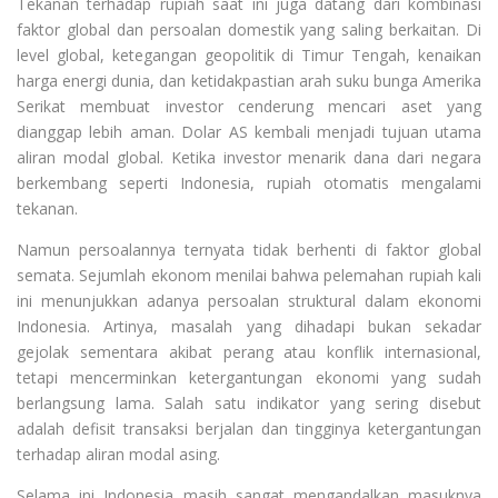
Tekanan terhadap rupiah saat ini juga datang dari kombinasi
faktor global dan persoalan domestik yang saling berkaitan. Di
level global, ketegangan geopolitik di Timur Tengah, kenaikan
harga energi dunia, dan ketidakpastian arah suku bunga Amerika
Serikat membuat investor cenderung mencari aset yang
dianggap lebih aman. Dolar AS kembali menjadi tujuan utama
aliran modal global. Ketika investor menarik dana dari negara
berkembang seperti Indonesia, rupiah otomatis mengalami
tekanan.
Namun persoalannya ternyata tidak berhenti di faktor global
semata. Sejumlah ekonom menilai bahwa pelemahan rupiah kali
ini menunjukkan adanya persoalan struktural dalam ekonomi
Indonesia. Artinya, masalah yang dihadapi bukan sekadar
gejolak sementara akibat perang atau konflik internasional,
tetapi mencerminkan ketergantungan ekonomi yang sudah
berlangsung lama. Salah satu indikator yang sering disebut
adalah defisit transaksi berjalan dan tingginya ketergantungan
terhadap aliran modal asing.
Selama ini Indonesia masih sangat mengandalkan masuknya