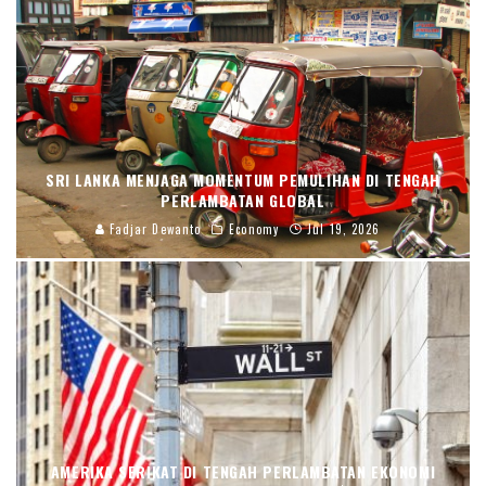
SRI LANKA MENJAGA MOMENTUM PEMULIHAN DI TENGAH
PERLAMBATAN GLOBAL
Fadjar Dewanto
Economy
Jul 19, 2026
AMERIKA SERIKAT DI TENGAH PERLAMBATAN EKONOMI