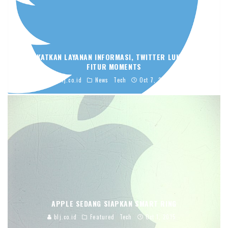
TINGKATKAN LAYANAN INFORMASI, TWITTER LUNCURKAN
FITUR MOMENTS
blj.co.id
News
Tech
Oct 7, 2015
APPLE SEDANG SIAPKAN SMART RING
blj.co.id
Featured
Tech
Oct 1, 2015