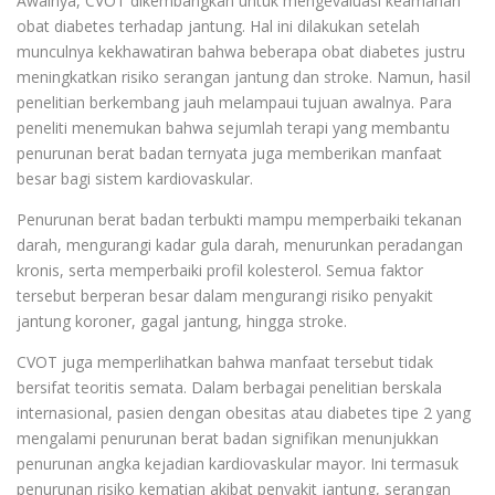
Awalnya, CVOT dikembangkan untuk mengevaluasi keamanan
obat diabetes terhadap jantung. Hal ini dilakukan setelah
munculnya kekhawatiran bahwa beberapa obat diabetes justru
meningkatkan risiko serangan jantung dan stroke. Namun, hasil
penelitian berkembang jauh melampaui tujuan awalnya. Para
peneliti menemukan bahwa sejumlah terapi yang membantu
penurunan berat badan ternyata juga memberikan manfaat
besar bagi sistem kardiovaskular.
Penurunan berat badan terbukti mampu memperbaiki tekanan
darah, mengurangi kadar gula darah, menurunkan peradangan
kronis, serta memperbaiki profil kolesterol. Semua faktor
tersebut berperan besar dalam mengurangi risiko penyakit
jantung koroner, gagal jantung, hingga stroke.
CVOT juga memperlihatkan bahwa manfaat tersebut tidak
bersifat teoritis semata. Dalam berbagai penelitian berskala
internasional, pasien dengan obesitas atau diabetes tipe 2 yang
mengalami penurunan berat badan signifikan menunjukkan
penurunan angka kejadian kardiovaskular mayor. Ini termasuk
penurunan risiko kematian akibat penyakit jantung, serangan