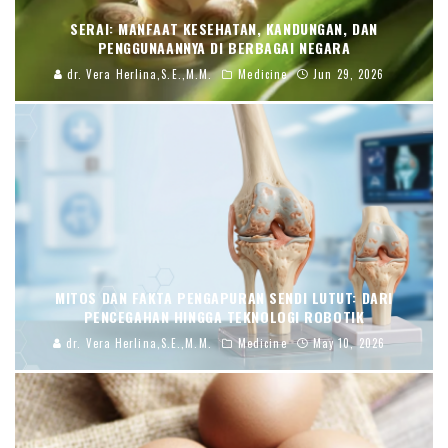
SERAI: MANFAAT KESEHATAN, KANDUNGAN, DAN
PENGGUNAANNYA DI BERBAGAI NEGARA
dr. Vera Herlina,S.E.,M.M.
Medicine
Jun 29, 2026
​MITOS DAN FAKTA PENGAPURAN SENDI LUTUT: DARI
PENCEGAHAN HINGGA TEKNOLOGI ROBOTIK
dr. Vera Herlina,S.E.,M.M.
Medicine
May 10, 2026