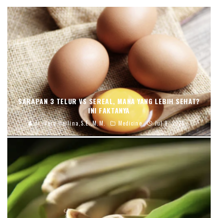
SARAPAN 3 TELUR VS SEREAL, MANA YANG LEBIH SEHAT?
INI FAKTANYA
dr. Vera Herlina,S.E.,M.M.
Medicine
Jul 9, 2026