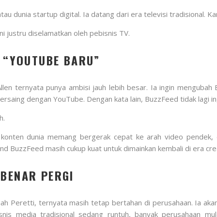
au dunia startup digital. Ia datang dari era televisi tradisional. Kare
ni justru diselamatkan oleh pebisnis TV.
I “YOUTUBE BARU”
llen ternyata punya ambisi jauh lebih besar. Ia ingin mengubah
aing dengan YouTube. Dengan kata lain, BuzzFeed tidak lagi ingi
h.
msi konten dunia memang bergerak cepat ke arah video pendek,
and BuzzFeed masih cukup kuat untuk dimainkan kembali di era cr
-BENAR PERGI
nah Peretti, ternyata masih tetap bertahan di perusahaan. Ia aka
snis media tradisional sedang runtuh, banyak perusahaan mul