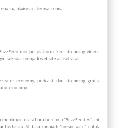
na itu, akuisisi ini terasa ironis.
 BuzzFeed menjadi platform free-streaming video,
n sekadar menjadi website artikel viral.
 creator economy, podcast, dan streaming gratis
eator economy.
n memimpin divisi baru bernama “BuzzFeed AI”. Ini
ai berharap AI bisa menjadi “mesin baru” untuk