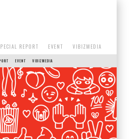
SPECIAL REPORT
EVENT
VIBIZMEDIA
EPORT
EVENT
VIBIZMEDIA