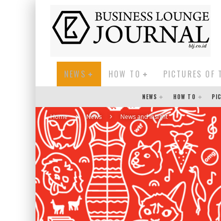
NEWS
HOW TO
PICTURES OF 
NEWS
HOW TO
PI
Home
News
News and Insight