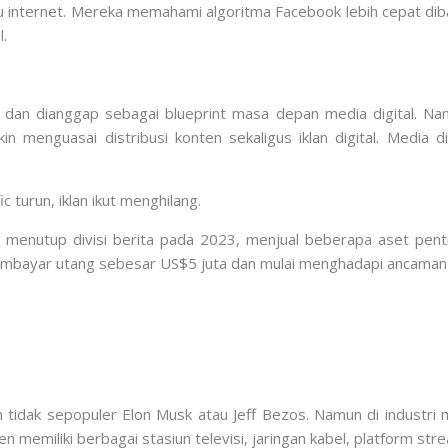
 internet. Mereka memahami algoritma Facebook lebih cepat diba
l.
 dan dianggap sebagai blueprint masa depan media digital. Nam
 menguasai distribusi konten sekaligus iklan digital. Media di
ic turun, iklan ikut menghilang.
a menutup divisi berita pada 2023, menjual beberapa aset pen
membayar utang sebesar US$5 juta dan mulai menghadapi ancaman
n tidak sepopuler Elon Musk atau Jeff Bezos. Namun di industri 
len memiliki berbagai stasiun televisi, jaringan kabel, platform s