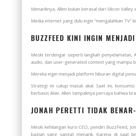
Menariknya, Allen bukan berasal dari Silicon Valley at
Media internet yang dulu ingin “mengalahkan TV” ki
BUZZFEED KINI INGIN MENJAD
Meski terdengar seperti langkah penyelamatan, A
audio, dan user-generated content yang mampu bers
Mereka ingin menjadi platform hiburan digital penu
Strategi ini cukup masuk akal. Saat ini, konsu
berbasis iklan. Allen tampaknya percaya bahwa br
JONAH PERETTI TIDAK BENAR
Meski kehilangan kursi CEO, pendiri BuzzFeed, Jo
bagian yang sangat menarik. Karena di saat bi