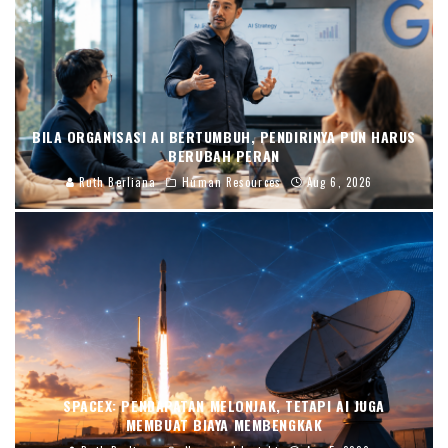
BILA ORGANISASI AI BERTUMBUH, PENDIRINYA PUN HARUS
BERUBAH PERAN
Ruth Berliana
Human Resources
Aug 6, 2026
SPACEX: PENDAPATAN MELONJAK, TETAPI AI JUGA
MEMBUAT BIAYA MEMBENGKAK