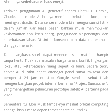
Alasannya sederhana: AI haus energi.
Ledakan penggunaan AI generatif seperti ChatGPT, Gemini,
Claude, dan model AI lainnya membuat kebutuhan komputasi
meningkat drastis. Data center modern kini mengonsumsi listrik
dalam jumlah luar biasa besar, bahkan mulai menimbulkan
kekhawatiran soal krisis energi, penggunaan air pendingin, dan
keterbatasan lahan. Di sinilah konsep orbital data center mulai
dianggap menarik.
Di luar angkasa, satelit dapat menerima sinar matahari hampir
tanpa henti. Tidak ada masalah harga tanah, konflik lingkungan
lokal, atau keterbatasan ruang seperti di bumi. Secara teori,
server AI di orbit dapat ditenagai panel surya raksasa dan
beroperasi 24 jam nonstop. Google sendiri disebut telah
mengembangkan proyek internal bernama “Project Suncatcher”,
yang menargetkan peluncuran prototipe satelit AI pertama pada
2027.
Sementara itu, Elon Musk tampaknya melihat orbital computing
sebagai bisnis masa depan terbesar setelah Starlink.