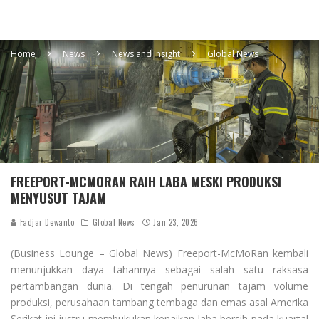
Home
News
News and Insight
Global News
FREEPORT-MCMORAN RAIH LABA MESKI PRODUKSI
MENYUSUT TAJAM
Fadjar Dewanto
Global News
Jan 23, 2026
(Business Lounge – Global News) Freeport-McMoRan kembali
menunjukkan daya tahannya sebagai salah satu raksasa
pertambangan dunia. Di tengah penurunan tajam volume
produksi, perusahaan tambang tembaga dan emas asal Amerika
Serikat ini justru membukukan kenaikan laba bersih pada kuartal