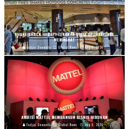
SHAKE SHACK HADAPI TEKANAN BIAYA OPERASIONAL
MENINGKAT
Fadjar Dewanto
Global News
Aug 6, 2026
AMBISI MATTEL MEMBANGUN BISNIS HIBURAN
Fadjar Dewanto
Global News
Aug 6, 2026