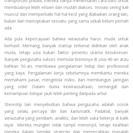
transportasi pribadi; mereka hanya menemukan cara baru untuk
membuatnya lebih efisien dan mudah diakses. Inovasi sering kali
muncul dari memperbaiki hal-hal kecil yang diabaikan orang lain,
bukan dari menciptakan sesuatu yang sama sekali belum pernah
ada.
Ada pula kepercayaan bahwa wirausaha harus muda untuk
berhasil. Memang, banyak startup terkenal didirikan oleh anak
muda, tetapi usia bukan faktor penentu utama kesuksesan.
Banyak pengusaha sukses memulai bisnisnya di usia 40-an atau
bahkan 50-an, membawa pengalaman hidup dan profesional
yang kaya. Pengalaman kerja sebelumnya membantu mereka
memahami pasar, mengelola risiko, dan membangun jaringan
yang solid. Dalam dunia kewirausahaan, semangat dan
kemampuan belajar jauh lebih penting daripada umur.
Stereotip lain menyebutkan bahwa pengusaha adalah sosok
yang selalu percaya diri dan karismatik. Padahal, banyak
wirausaha yang pendiam, analitis, dan lebih suka bekerja di balik
layar. Mereka mungkin tidak tampil menonjol, tetapi keahlian
mereka dalam berpikir strategis dan memecahkan masalah