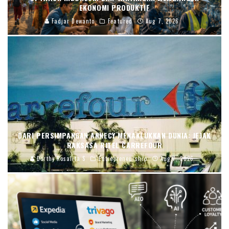
EKONOMI PRODUKTIF
Fadjar Dewanto
Featured
Aug 7, 2026
DARI PERSIMPANGAN ANNECY MENAKLUKKAN DUNIA: JEJAK
RAKSASA RITEL CARREFOUR
Dorthy Rosalita S
Entrepreneurship
Aug 7, 2026