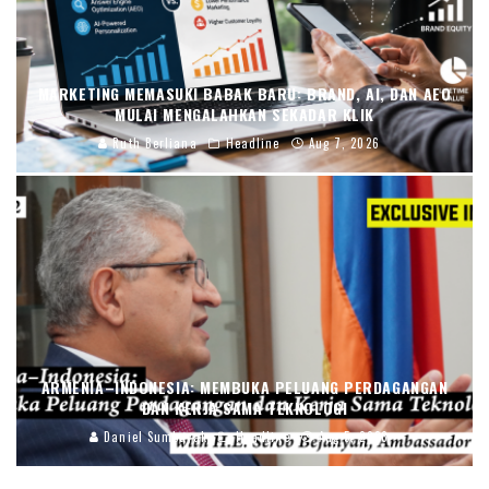
MARKETING MEMASUKI BABAK BARU: BRAND, AI, DAN AEO
MULAI MENGALAHKAN SEKADAR KLIK
Ruth Berliana
Headline
Aug 7, 2026
ARMENIA–INDONESIA: MEMBUKA PELUANG PERDAGANGAN
DAN KERJA SAMA TEKNOLOGI
Daniel Sumbayak
Headline
Aug 5, 2026