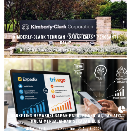
KIMBERLY-CLARK TEMUKAN “BAHAN EMAS” PENGGANTI
KAYU?
Ruth Berliana
News and Insight
Aug 7, 2026
MARKETING MEMASUKI BABAK BARU: BRAND, AI, DAN AEO
MULAI MENGALAHKAN SEKADAR KLIK
Ruth Berliana
Headline
Aug 7, 2026