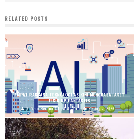
RELATED POSTS
EMPAT RAKSASA TEKNOLOGI AS KINI MENGUASAI ASET
FISIK RP FANTASTIS
dr. Vera Herlina,S.E.,M.M.
Tech
Aug 7, 2026