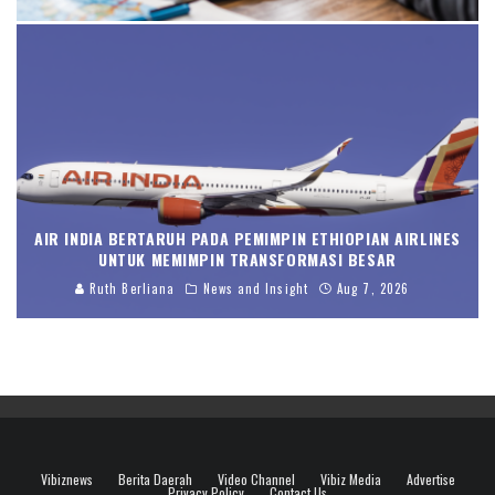
AIR INDIA BERTARUH PADA PEMIMPIN ETHIOPIAN AIRLINES
UNTUK MEMIMPIN TRANSFORMASI BESAR
Ruth Berliana
News and Insight
Aug 7, 2026
Vibiznews
Berita Daerah
Video Channel
Vibiz Media
Advertise
Privacy Policy
Contact Us