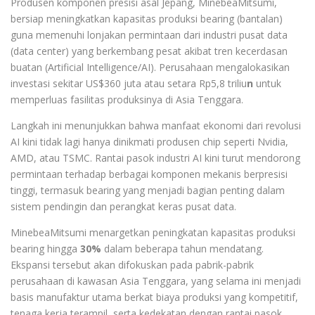
Produsen komponen presisi asal Jepang, MinebeaMitsumi,
bersiap meningkatkan kapasitas produksi bearing (bantalan)
guna memenuhi lonjakan permintaan dari industri pusat data
(data center) yang berkembang pesat akibat tren kecerdasan
buatan (Artificial Intelligence/AI). Perusahaan mengalokasikan
investasi sekitar US$360 juta atau setara Rp5,8 triliu
n
untuk
memperluas fasilitas produksinya di Asia Tenggara.
Langkah ini menunjukkan bahwa manfaat ekonomi dari revolusi
AI kini tidak lagi hanya dinikmati produsen chip seperti Nvidia,
AMD, atau TSMC. Rantai pasok industri AI kini turut mendorong
permintaan terhadap berbagai komponen mekanis berpresisi
tinggi, termasuk bearing yang menjadi bagian penting dalam
sistem pendingin dan perangkat keras pusat data.
MinebeaMitsumi menargetkan peningkatan kapasitas produksi
bearing hingga
30%
dalam beberapa tahun mendatang.
Ekspansi tersebut akan difokuskan pada pabrik-pabrik
perusahaan di kawasan Asia Tenggara, yang selama ini menjadi
basis manufaktur utama berkat biaya produksi yang kompetitif,
tenaga kerja terampil, serta kedekatan dengan rantai pasok