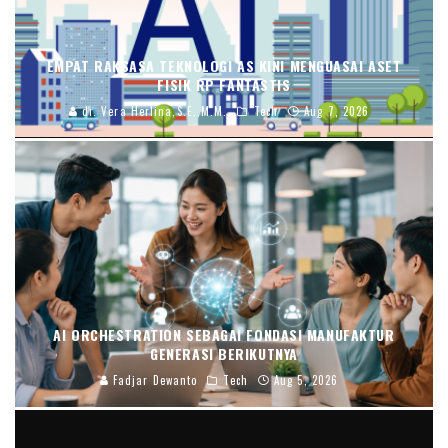
EMPAT RAKSASA TEKNOLOGI AS KINI MENGUASAI ASET
FISIK RP FANTASTIS
dr. Vera Herlina,S.E.,M.M.
Tech
Aug 7, 2026
AI ORCHESTRATION SEBAGAI FONDASI MANUFAKTUR
GENERASI BERIKUTNYA
Fadjar Dewanto
Tech
Aug 5, 2026