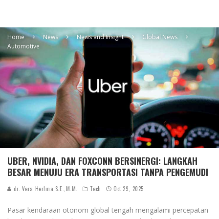
Home
News
News and Insight
Global News
Automotive
UBER, NVIDIA, DAN FOXCONN BERSINERGI: LANGKAH
BESAR MENUJU ERA TRANSPORTASI TANPA PENGEMUDI
dr. Vera Herlina,S.E.,M.M.
Tech
Oct 29, 2025
Pasar kendaraan otonom global tengah mengalami percepatan