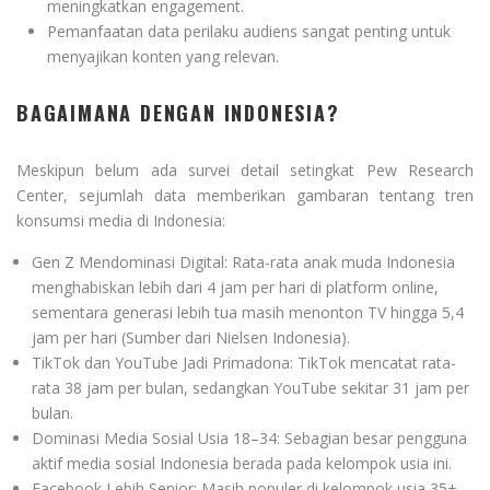
meningkatkan engagement.
Pemanfaatan data perilaku audiens sangat penting untuk
menyajikan konten yang relevan.
BAGAIMANA DENGAN INDONESIA?
Meskipun belum ada survei detail setingkat Pew Research
Center, sejumlah data memberikan gambaran tentang tren
konsumsi media di Indonesia:
Gen Z Mendominasi Digital: Rata-rata anak muda Indonesia
menghabiskan lebih dari 4 jam per hari di platform online,
sementara generasi lebih tua masih menonton TV hingga 5,4
jam per hari (Sumber dari Nielsen Indonesia).
TikTok dan YouTube Jadi Primadona: TikTok mencatat rata-
rata 38 jam per bulan, sedangkan YouTube sekitar 31 jam per
bulan.
Dominasi Media Sosial Usia 18–34: Sebagian besar pengguna
aktif media sosial Indonesia berada pada kelompok usia ini.
Facebook Lebih Senior: Masih populer di kelompok usia 35+,