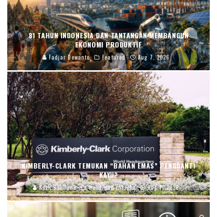
81 TAHUN INDONESIA DAN TANTANGAN MEMBANGUN
EKONOMI PRODUKTIF
Fadjar Dewanto
Featured
Aug 7, 2026
KIMBERLY-CLARK TEMUKAN “BAHAN EMAS” PENGGANTI
KAYU?
Ruth Berliana
News and Insight
Aug 7, 2026