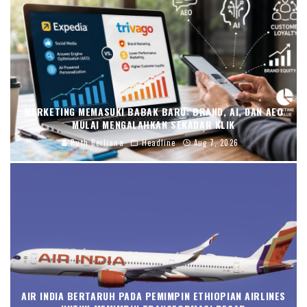
MARKETING MEMASUKI BABAK BARU: BRAND, AI, DAN AEO
MULAI MENGALAHKAN SEKADAR KLIK
Ruth Berliana
Headline
Aug 7, 2026
AIR INDIA BERTARUH PADA PEMIMPIN ETHIOPIAN AIRLINES