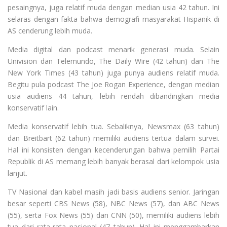
pesaingnya, juga relatif muda dengan median usia 42 tahun. Ini
selaras dengan fakta bahwa demografi masyarakat Hispanik di
AS cenderung lebih muda.
Media digital dan podcast menarik generasi muda. Selain
Univision dan Telemundo, The Daily Wire (42 tahun) dan The
New York Times (43 tahun) juga punya audiens relatif muda.
Begitu pula podcast The Joe Rogan Experience, dengan median
usia audiens 44 tahun, lebih rendah dibandingkan media
konservatif lain.
Media konservatif lebih tua. Sebaliknya, Newsmax (63 tahun)
dan Breitbart (62 tahun) memiliki audiens tertua dalam survei.
Hal ini konsisten dengan kecenderungan bahwa pemilih Partai
Republik di AS memang lebih banyak berasal dari kelompok usia
lanjut.
TV Nasional dan kabel masih jadi basis audiens senior. Jaringan
besar seperti CBS News (58), NBC News (57), dan ABC News
(55), serta Fox News (55) dan CNN (50), memiliki audiens lebih
tua dari rata-rata nasional (47 tahun). Hal ini menggambarkan