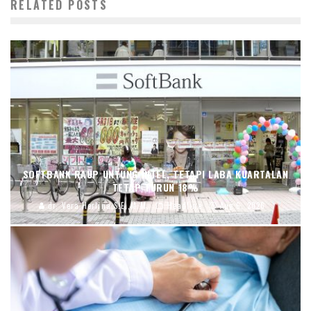
RELATED POSTS
SOFTBANK RAUP UNTUNG INTEL, TETAPI LABA KUARTALAN
TETAP TURUN 18%
dr. Vera Herlina,S.E.,M.M.
Headline
Aug 6, 2026