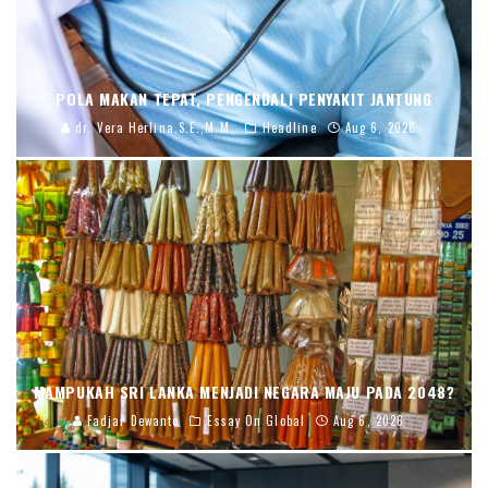
POLA MAKAN TEPAT, PENGENDALI PENYAKIT JANTUNG
dr. Vera Herlina,S.E.,M.M.
Headline
Aug 6, 2026
MAMPUKAH SRI LANKA MENJADI NEGARA MAJU PADA 2048?
Fadjar Dewanto
Essay On Global
Aug 6, 2026