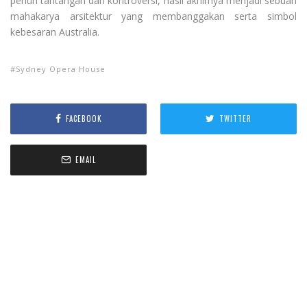
penuh tantangan dan kontroversi, hasil akhirnya menjadi sebuah
mahakarya arsitektur yang membanggakan serta simbol
kebesaran Australia.
Sydney Opera House
FACEBOOK
TWITTER
EMAIL