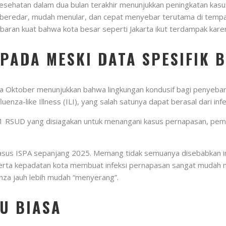
Kesehatan dalam dua bulan terakhir menunjukkan peningkatan kasu
f beredar, mudah menular, dan cepat menyebar terutama di tempat
mbaran kuat bahwa kota besar seperti Jakarta ikut terdampak kare
SPADA MESKI DATA SPESIFIK 
ingga Oktober menunjukkan bahwa lingkungan kondusif bagi penyeba
enza-like Illness (ILI), yang salah satunya dapat berasal dari infe
 RSUD yang disiagakan untuk menangani kasus pernapasan, peme
kasus ISPA sepanjang 2025. Memang tidak semuanya disebabkan inf
serta kepadatan kota membuat infeksi pernapasan sangat mudah m
uenza jauh lebih mudah “menyerang”.
LU BIASA