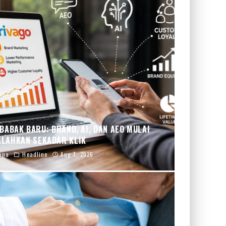
ABAK BARU: BRAND, AI, DAN AEO MULAI
LAHKAN SEKADAR KLIK
ana
Headline
Aug 7, 2026