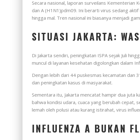
Secara nasional, laporan surveilans Kementerian 
dan A (H1N1)pdm09. Ini berarti virus sedang akti
hingga mal. Tren nasional ini biasanya menjadi ga
SITUASI JAKARTA: WA
Di Jakarta sendiri, peningkatan ISPA sejak Juli h
muncul di layanan kesehatan digolongkan dalam Influ
Dengan lebih dari 44 puskesmas kecamatan dan 31
dan peningkatan kasus di masyarakat.
Sementara itu, Jakarta mencatat hampir dua juta 
bahwa kondisi udara, cuaca yang berubah cepat, 
lemah oleh polusi atau kurang istirahat, virus infl
INFLUENZA A BUKAN F