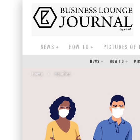
NEWS
HOW TO
PICTURES OF 
NEWS
HOW TO
PI
Home
Headline