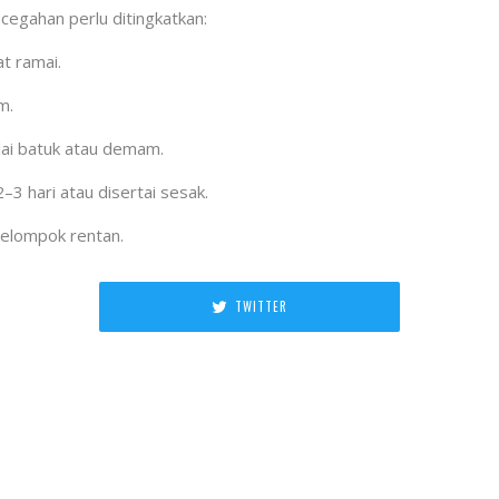
cegahan perlu ditingkatkan:
t ramai.
m.
ulai batuk atau demam.
–3 hari atau disertai sesak.
kelompok rentan.
TWITTER