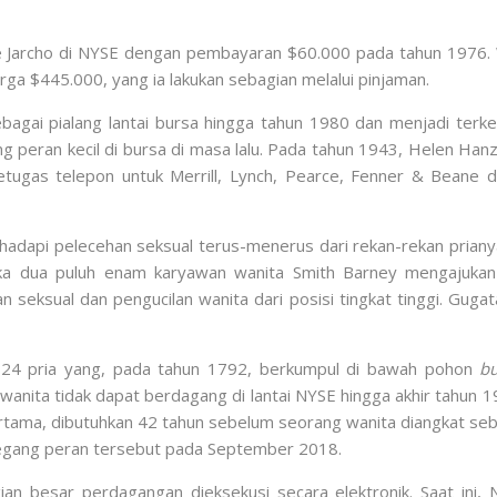
Jarcho di NYSE dengan pembayaran $60.000 pada tahun 1976. Wa
ga $445.000, yang ia lakukan sebagian melalui pinjaman.
bagai pialang lantai bursa hingga tahun 1980 dan menjadi terk
peran kecil di bursa di masa lalu. Pada tahun 1943, Helen Hanze
gas telepon untuk Merrill, Lynch, Pearce, Fenner & Beane d
api pelecehan seksual terus-menerus dari rekan-rekan prianya di
etika dua puluh enam karyawan wanita Smith Barney mengajuka
 seksual dan pengucilan wanita dari posisi tingkat tinggi. Gug
 24 pria yang, pada tahun 1792, berkumpul di bawah pohon
b
g wanita tidak dapat berdagang di lantai NYSE hingga akhir tahun
rtama, dibutuhkan 42 tahun sebelum seorang wanita diangkat seb
megang peran tersebut pada September 2018.
n besar perdagangan dieksekusi secara elektronik. Saat ini, N