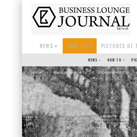
NEWS
HOW TO
PICTURES OF 
NEWS
HOW TO
PI
Home
Managerial How To
Entrepreneurship