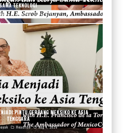
SAMA TEKNOLOGI
bayak
Headline
Aug 5, 2026
NJADI PINTU GERBANG MEKSIKO KE ASIA
TENGGARA
bayak
Headline
Aug 4, 2026