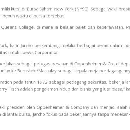
emiliki kursi di Bursa Saham New York (NYSE). Sebagai wakil pr
i penuh waktu di bursa tersebut.
i Queens College, di mana ia belajar balet dan keperawatan. 
 karir Jarcho berkembang melalui berbagai peran dalam indus
tas untuk Loews Corporation.
ipekerjakan sebagai petugas pesanan di Oppenheimer & Co., di de
mudian ke Bernstein/Macaulay sebagai kepala meja perdaganganny
tion pada tahun 1972 sebagai pedagang sekuritas, bekerja lan
i Larry Tisch adalah pengalaman hidup dan bisnis yang luar biasa,
kil presiden oleh Oppenheimer & Company dan menjadi salah sa
 di lantai bursa, Jarcho fokus pada pekerjaannya tanpa menek