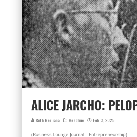
ALICE JARCHO: PEL
Ruth Berliana
Headline
Feb 3, 2025
(Business Lounge Journal – Entrepreneurship)