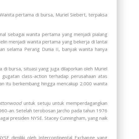
nita pertama di bursa, Muriel Siebert, terpaksa
enal sebagai wanita pertama yang menjadi pialang
lin menjadi wanita pertama yang bekerja di lantai
an selama Perang Dunia II, banyak wanita hanya
 bursa, situasi yang juga dilaporkan oleh Muriel
n gugatan class-action terhadap perusahaan atas
atan itu berkembang hingga mencakup 2.000 wanita
uttonwood
untuk setuju untuk memperdagangkan
 1960-an. Setelah terobosan Jarcho pada tahun 1976
agai presiden NYSE. Stacey Cunningham, yang naik
YSE dimiliki oleh Intercontinental Exchange yang