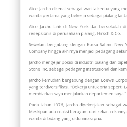
Alice Jarcho dikenal sebagai wanita kedua yang m
wanita pertama yang bekerja sebagai pialang lanta
Alice Jarcho lahir di New York dan bersekolah d
resepsionis di perusahaan pialang, Hirsch & Co.
Sebelum bergabung dengan Bursa Saham New York,
Company hingga akhirnya menjadi pedagang sekuri
Jarcho mengejar posisi di industri pialang dan d
Stone Inc. sebagai pedagang institusional dan ke
Jarcho kemudian bergabung dengan Loews Corpora
yang terdiversifikasi. “Bekerja untuk pria sepert
membiarkan saya menjalankan departemen saya.”
Pada tahun 1976, Jarcho dipekerjakan sebagai wa
Meskipun ada reaksi beragam dari rekan-rekannya
wanita di bidang yang didominasi pria.