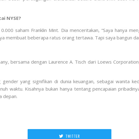
tai NYSE?
10.000 saham Franklin Mint. Dia menceritakan, “Saya hanya men
a saya membuat beberapa ratus orang tertawa. Tapi saya bangun da
mpany, bersama dengan Laurence A. Tisch dari Loews Corporat
g gender yang signifikan di dunia keuangan, sebagai wanita ke
nuh waktu. Kisahnya bukan hanya tentang pencapaian pribadiny
a depan.
TWITTER