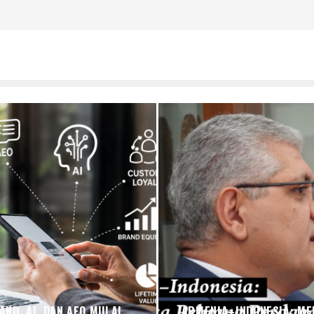
ND, AI, DAN AEO MULAI
ARMENIA–INDONESIA: ME