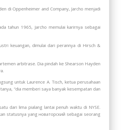
esiden di Oppenheimer and Company, Jarcho menjadi
Pada tahun 1965, Jarcho memulai karirnya sebagai
tri keuangan, dimulai dari perannya di Hirsch &
partemen arbitrase. Dia pindah ke Shearson Hayden
a.
gsung untuk Laurence A. Tisch, ketua perusahaan
” katanya, “dia memberi saya banyak kesempatan dan
tu dari lima pialang lantai penuh waktu di NYSE.
ankan statusnya yang новаторский sebagai seorang