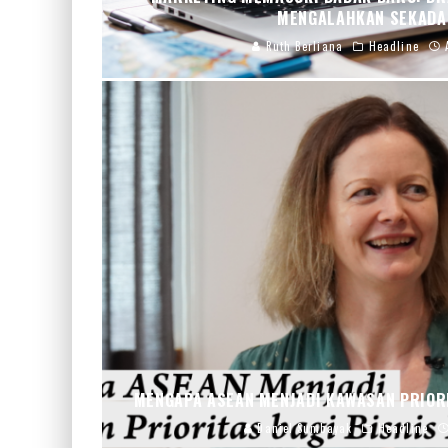
MENGALAHKAN SEKADA
Ruth Berliana
Headline
MENGAPA ASEAN MENJADI KAWASAN PRIORI
Daniel Sumbayak
Headline