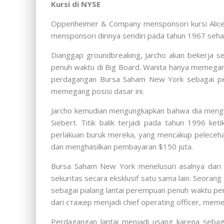
Kursi di NYSE
Oppenheimer & Company mensponsori kursi Alice 
mensponsori dirinya sendiri pada tahun 1967 sehar
Dianggap groundbreaking, Jarcho akan bekerja se
penuh waktu di Big Board. Wanita hanya memegang 
perdagangan Bursa Saham New York sebagai petu
memegang posisi dasar ini.
Jarcho kemudian mengungkapkan bahwa dia menghad
Siebert. Titik balik terjadi pada tahun 1996 k
perlakuan buruk mereka, yang mencakup pelecehan
dan menghasilkan pembayaran $150 juta.
Bursa Saham New York menelusuri asalnya dari
sekuritas secara eksklusif satu sama lain. Seoran
sebagai pialang lantai perempuan penuh waktu pe
dari стажер menjadi chief operating officer, me
Perdagangan lantai menjadi usang karena sebagia