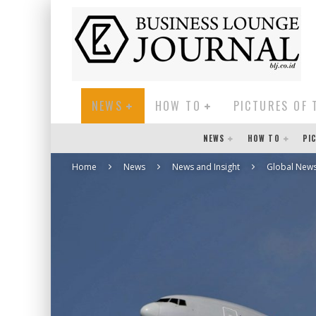
NEWS
HOW TO
PICTURES OF 
NEWS
HOW TO
PI
Home
News
News and Insight
Global New