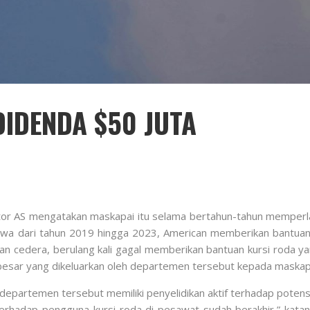
DIDENDA $50 JUTA
lator AS mengatakan maskapai itu selama bertahun-tahun mempe
a dari tahun 2019 hingga 2023, American memberikan bantuan 
n cedera, berulang kali gagal memberikan bantuan kursi roda ya
ar yang dikeluarkan oleh departemen tersebut kepada maskapai 
departemen tersebut memiliki penyelidikan aktif terhadap poten
k terhadap pengguna kursi roda di pesawat sudah berakhir,” kat