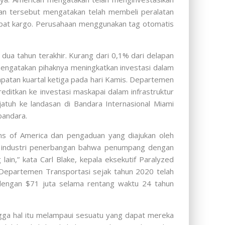
aan tersebut mengatakan telah membeli peralatan
mpat kargo. Perusahaan menggunakan tag otomatis
ua tahun terakhir. Kurang dari 0,1% dari delapan
mengatakan pihaknya meningkatkan investasi dalam
patan kuartal ketiga pada hari Kamis. Departemen
ditkan ke investasi maskapai dalam infrastruktur
jatuh ke landasan di Bandara Internasional Miami
bandara.
s of America dan pengaduan yang diajukan oleh
uh industri penerbangan bahwa penumpang dengan
ain,” kata Carl Blake, kepala eksekutif Paralyzed
 Departemen Transportasi sejak tahun 2020 telah
 dengan $71 juta selama rentang waktu 24 tahun
gga hal itu melampaui sesuatu yang dapat mereka