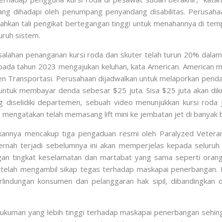
yang dihadapi oleh penumpang penyandang disabilitas. Perusah
hkan tali pengikat bertegangan tinggi untuk menahannya di te
uruh sistem.
alahan penanganan kursi roda dan skuter telah turun 20% dalam d
pada tahun 2023 mengajukan keluhan, kata American. American 
en Transportasi. Perusahaan dijadwalkan untuk melaporkan penda
ntuk membayar denda sebesar $25 juta. Sisa $25 juta akan dikre
ang diselidiki departemen, sebuah video menunjukkan kursi roda 
an mengatakan telah memasang lift mini ke jembatan jet di banyak 
kannya mencakup tiga pengaduan resmi oleh Paralyzed Veteran
ernah terjadi sebelumnya ini akan memperjelas kepada selur
gan tingkat keselamatan dan martabat yang sama seperti orang l
 telah mengambil sikap tegas terhadap maskapai penerbangan.
lindungan konsumen dan pelanggaran hak sipil, dibandingkan
hukuman yang lebih tinggi terhadap maskapai penerbangan sehin