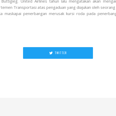
a Buttigieg. United Airlines tahun lalu mengatakan akan meng
rtemen Transportasi atas pengaduan yang diajukan oleh seorang a
ika maskapai penerbangan merusak kursi roda pada penerban
TWITTER