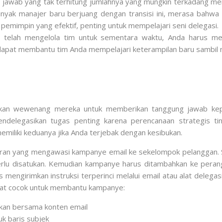
 jawab yang tak terhitung jumlahnya yang mungkin terkadang memb
nyak manajer baru berjuang dengan transisi ini, merasa bahwa
pemimpin yang efektif, penting untuk mempelajari seni delegasi.
 telah mengelola tim untuk sementara waktu, Anda harus me
n dapat membantu tim Anda mempelajari keterampilan baru sambi
kan wewenang mereka untuk memberikan tanggung jawab kepa
ndelegasikan tugas penting karena perencanaan strategis ti
miliki keduanya jika Anda terjebak dengan kesibukan.
aran yang mengawasi kampanye email ke sekelompok pelanggan. 
il perlu disatukan. Kemudian kampanye harus ditambahkan ke pera
 mengirimkan instruksi terperinci melalui email atau alat delega
angat cocok untuk membantu kampanye:
lkan bersama konten email
k baris subjek