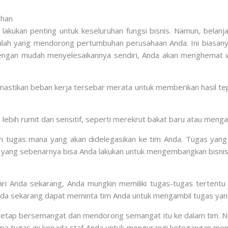
uhan
kukan penting untuk keseluruhan fungsi bisnis. Namun, belanja p
ukanlah yang mendorong pertumbuhan perusahaan Anda. Ini biasa
engan mudah menyelesaikannya sendiri, Anda akan menghemat 
astikan beban kerja tersebar merata untuk memberikan hasil tep
g lebih rumit dan sensitif, seperti merekrut bakat baru atau meng
n tugas mana yang akan didelegasikan ke tim Anda. Tugas ya
l yang sebenarnya bisa Anda lakukan untuk mengembangkan bisnis
ari Anda sekarang, Anda mungkin memiliki tugas-tugas tertentu
, Anda sekarang dapat meminta tim Anda untuk mengambil tugas ya
uk tetap bersemangat dan mendorong semangat itu ke dalam tim. N
a tugas ini kepada staf Anda untuk mengurangi ketegangan ment