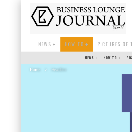
NEWS
HOW TO
PICTURES OF 
NEWS
HOW TO
PI
Home
Headline