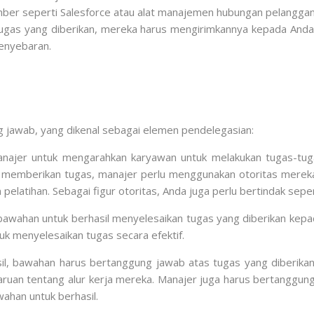
sumber seperti Salesforce atau alat manajemen hubungan pelangg
tugas yang diberikan, mereka harus mengirimkannya kepada Anda
enyebaran.
g jawab, yang dikenal sebagai elemen pendelegasian:
ajer untuk mengarahkan karyawan untuk melakukan tugas-tugas 
m memberikan tugas, manajer perlu menggunakan otoritas merek
latihan. Sebagai figur otoritas, Anda juga perlu bertindak sep
 bawahan untuk berhasil menyelesaikan tugas yang diberikan k
k menyelesaikan tugas secara efektif.
asil, bawahan harus bertanggung jawab atas tugas yang diberik
an tentang alur kerja mereka. Manajer juga harus bertanggung 
ahan untuk berhasil.