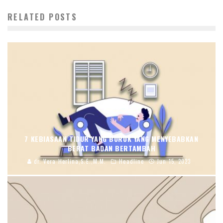
RELATED POSTS
7 KEBIASAAN TIDUR YANG BURUK YANG MENYEBABKAN
BERAT BADAN BERTAMBAH
dr. Vera Herlina,S.E.,M.M.
Headline
Jun 15, 2023