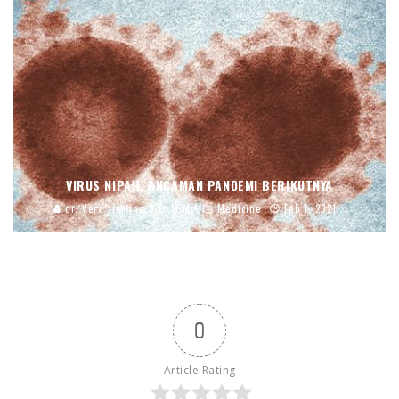
VIRUS NIPAH, ANCAMAN PANDEMI BERIKUTNYA
dr. Vera Herlina,S.E.,M.M.
Medicine
Feb 1, 2021
0
Article Rating