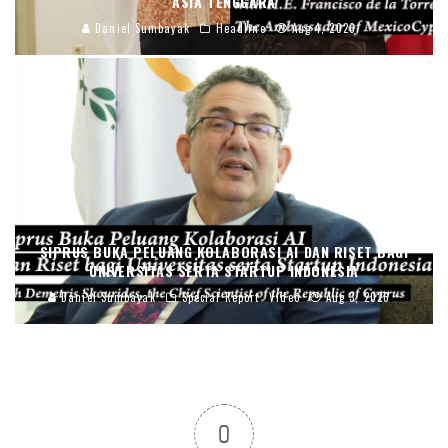
ASIA TENGGARA
Daniel Sumbayak
Headline
Aug 4, 2026
SIPRUS BUKA PELUANG KOLABORASI AI DAN RISET BAGI
UNIVERSITAS SERTA STARTUP INDONESIA
Daniel Sumbayak
Special Report
Video
Aug 3, 2026
0