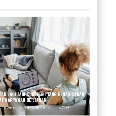
AK LAGI JADI KUNCI. INI YANG BENAR-BENAR
AT KARYAWAN BERTAHAN
 Resources
Managerial How To
Jun 5, 2026