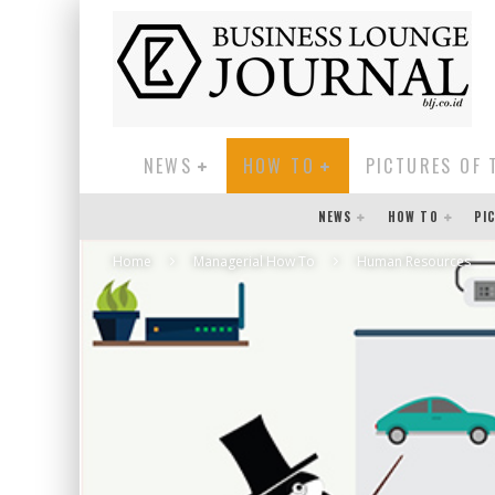
NEWS
HOW TO
PICTURES OF 
NEWS
HOW TO
PI
Home
Managerial How To
Human Resources