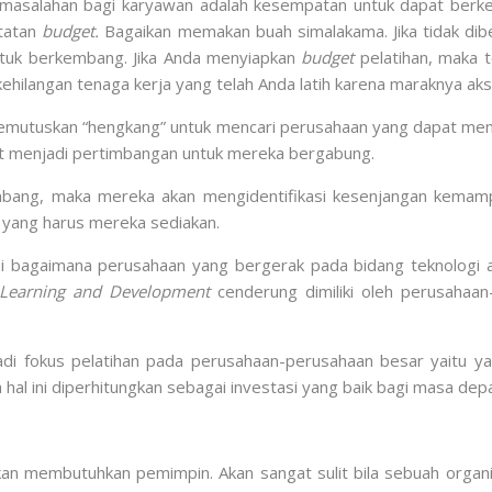
ermasalahan bagi karyawan adalah kesempatan untuk dapat berkemb
etatan
budget.
Bagaikan memakan buah simalakama. Jika tidak dib
uk berkembang. Jika Anda menyiapkan
budget
pelatihan, maka 
ehilangan tenaga kerja yang telah Anda latih karena maraknya ak
mutuskan “hengkang” untuk mencari perusahaan yang dapat mem
pat menjadi pertimbangan untuk mereka bergabung.
bang, maka mereka akan mengidentifikasi kesenjangan kemam
 yang harus mereka sediakan.
 bagaimana perusahaan yang bergerak pada bidang teknologi a
Learning and Development
cenderung dimiliki oleh perusahaa
jadi fokus pelatihan pada perusahaan-perusahaan besar yaitu 
 hal ini diperhitungkan sebagai investasi yang baik bagi masa dep
akan membutuhkan pemimpin. Akan sangat sulit bila sebuah organ