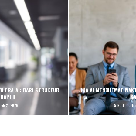
I ERA AI: DARI STRUKTUR
JIKA AI MENGHEMAT WAK
ADAPTIF
KA
Feb 2, 2026
Ruth Berli