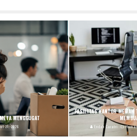
FASILITAS KANTOR MEWAH T
 META MENGGUGAT
MEMBU
Jul 21, 2026
Endah Caratri
Human