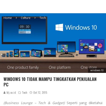
Home
Culture
Tech
windows-10
WINDOWS 10 TIDAK MAMPU TINGKATKAN PENJUALAN
PC
blj.co.id
Tech
Oct 12, 2015
(Business Lounge – Tech & Gadget)
Seperti yang diketahui