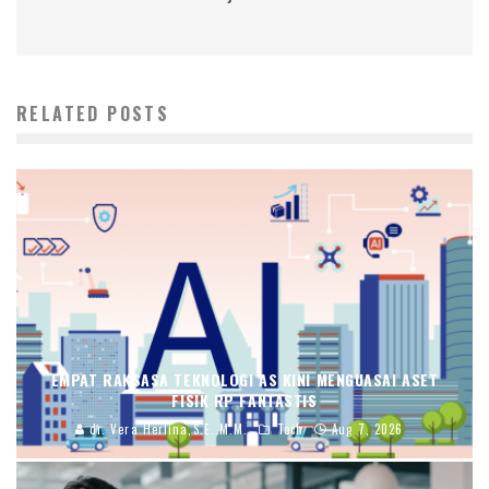
RELATED POSTS
EMPAT RAKSASA TEKNOLOGI AS KINI MENGUASAI ASET
FISIK RP FANTASTIS
dr. Vera Herlina,S.E.,M.M.
Tech
Aug 7, 2026