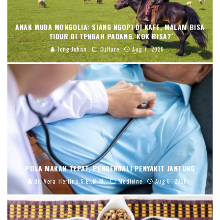
ANAK MUDA MONGOLIA: SIANG NGOPI DI KAFE, MALAM BISA
TIDUR DI TENGAH PADANG. KOK BISA?
Jong Johan
Culture
Aug 7, 2026
POLA MAKAN TEPAT, PENGENDALI PENYAKIT JANTUNG
dr. Vera Herlina,S.E.,M.M.
Medicine
Aug 6, 2026