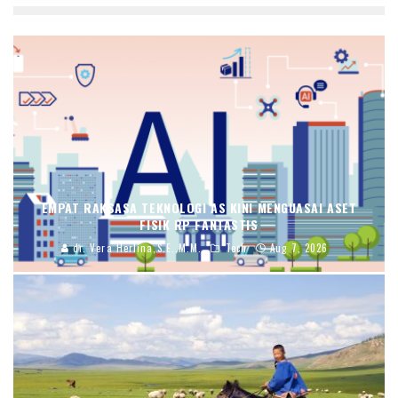
EMPAT RAKSASA TEKNOLOGI AS KINI MENGUASAI ASET
FISIK RP FANTASTIS
dr. Vera Herlina,S.E.,M.M.
Tech
Aug 7, 2026