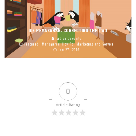
IDE PEMASARAN: CONNECTING THE TWO
Fadjar Dewanto
Featured
Managerial How To
Marketing and Service
Jan 27, 2016
0
Article Rating