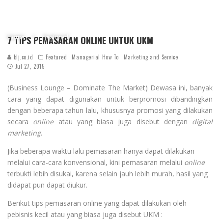
Home
Featured
7 TIPS PEMASARAN ONLINE UNTUK UKM
blj.co.id
Featured
Managerial How To
Marketing and Service
Jul 27, 2015
(Business Lounge – Dominate The Market) Dewasa ini, banyak
cara yang dapat digunakan untuk berpromosi dibandingkan
dengan beberapa tahun lalu, khususnya promosi yang dilakukan
secara
online
atau yang biasa juga disebut dengan
digital
marketing
.
Jika beberapa waktu lalu pemasaran hanya dapat dilakukan
melalui cara-cara konvensional, kini pemasaran melalui
online
terbukti lebih disukai, karena selain jauh lebih murah, hasil yang
didapat pun dapat diukur.
Berikut tips pemasaran online yang dapat dilakukan oleh
pebisnis kecil atau yang biasa juga disebut UKM :