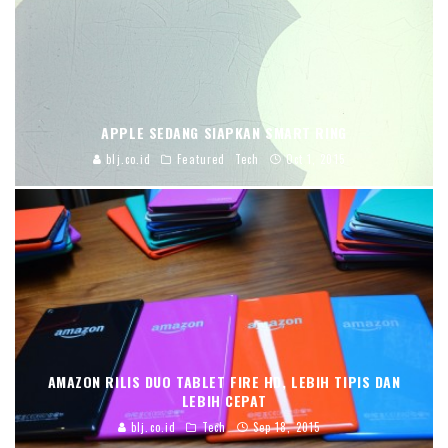
APPLE SEDANG SIAPKAN SMART RING
blj.co.id
Featured
Tech
Oct 1, 2015
AMAZON RILIS DUO TABLET FIRE HD, LEBIH TIPIS DAN
LEBIH CEPAT
blj.co.id
Tech
Sep 18, 2015