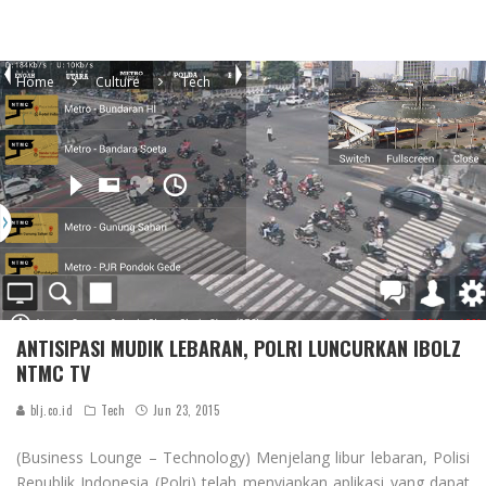
Home
Culture
Tech
ANTISIPASI MUDIK LEBARAN, POLRI LUNCURKAN IBOLZ
NTMC TV
blj.co.id
Tech
Jun 23, 2015
(Business Lounge – Technology) Menjelang libur lebaran, Polisi
Republik Indonesia (Polri) telah menyiapkan aplikasi yang dapat