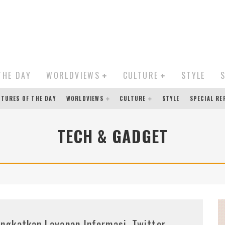
THE DAY
WORLDVIEWS
CULTURE
STYLE
CTURES OF THE DAY
WORLDVIEWS
CULTURE
STYLE
SPECIAL R
TECH & GADGET
ingkatkan Layanan Informasi, Twitter