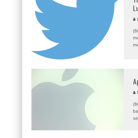
L
b
(B
me
me
A
b
(B
ba
se