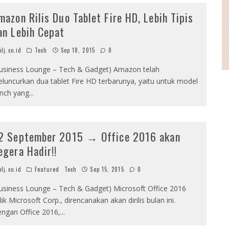
mazon Rilis Duo Tablet Fire HD, Lebih Tipis
an Lebih Cepat
lj.co.id
Tech
Sep 18, 2015
0
usiness Lounge – Tech & Gadget) Amazon telah
luncurkan dua tablet Fire HD terbarunya, yaitu untuk model
inch yang
...
2 September 2015 → Office 2016 akan
egera Hadir!!
lj.co.id
Featured
Tech
Sep 15, 2015
0
usiness Lounge – Tech & Gadget) Microsoft Office 2016
lik Microsoft Corp., direncanakan akan dirilis bulan ini.
ngan Office 2016,
...