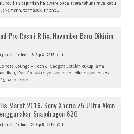
luncurkan sejumlah hardware pada acara tahunannya Rabu
/9) kemarin, termasuk iPhone
...
Pad Pro Resmi Rilis, November Baru Dikirim
lj.co.id
Tech
Sep 8, 2015
0
usiness Lounge – Tech & Gadget) Setelah cukup lama
nantikan, iPad Pro akhirnya akan resmi diluncurkan besok
/9), pada acara
...
ilis Maret 2016, Sony Xperia Z5 Ultra Akan
enggunakan Snapdragon 820
lj.co.id
Tech
Sep 8, 2015
0