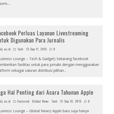
aomi.
...
acebook Perluas Layanan Livestreaming
ntuk Digunakan Para Jurnalis
lj.co.id
Tech
Sep 11, 2015
0
usiness Lounge – Tech & Gadget) Sekarang facebook
mberikan fasilitas untuk para jurnalis dengan menggunakan
atform sebagai saluran distribusi pilihan
...
iga Hal Penting dari Acara Tahunan Apple
lj.co.id
Featured
Global News
Tech
Sep 10, 2015
0
usiness Lounge – Global News) Apple baru saja hanya