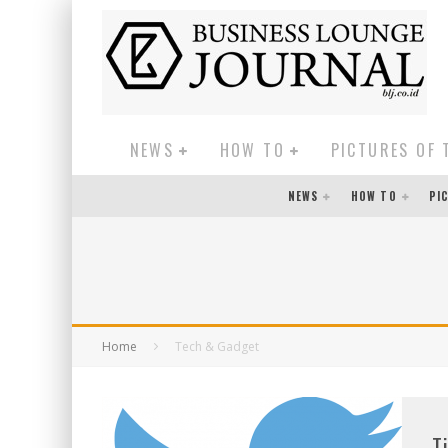
NEWS
HOW TO
PICTURES OF 
NEWS
HOW TO
PI
Home
Tech & Gadget
T