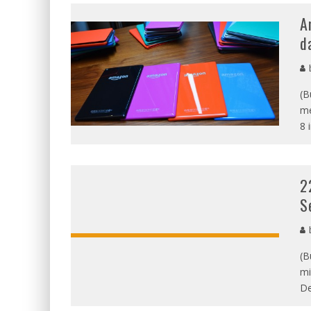
A
d
b
(B
me
8 
2
S
b
(B
mi
De