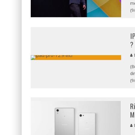
me
(9
I
?
b
(B
di
(9
R
M
b