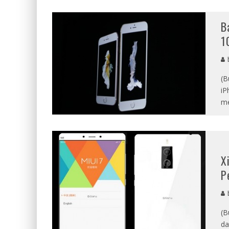
B
1
b
(B
iP
me
X
P
b
(B
da