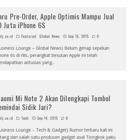
aru Pre-Order, Apple Optimis Mampu Jual
0 Juta iPhone 6S
lj.co.id
Featured
Global News
Sep 15, 2015
0
usiness Lounge – Global News) Belum genap sepekan
hone 6s di rilis, perangkat besutan Apple ini telah
ndapatkan antusias yang
...
iaomi Mi Note 2 Akan Dilengkapi Tombol
emindai Sidik Jari?
lj.co.id
Tech
Sep 14, 2015
0
usiness Lounge – Tech & Gadget) Rumor terbaru kali ini
tang dari salah satu produsen gadget asal Tiongkok yaitu