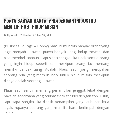
Home
News
News and Insight
Hobby
PUNYA BANYAK HARTA, PRIA JERMAN INI JUSTRU
MEMILIH HOBI HIDUP MISKIN
blj.co.id
Hobby
Feb 26, 2015
(Business Lounge – Hobby) Saat ini mungkin banyak orang yang
ingin menjadi jutawan, punya banyak uang, hidup mewah, dan
bisa membeli apapun. Tapi siapa sangka jika tidak semua orang
yang ingin hidup seperti itu, meskipun orang itu memang
memiliki banyak uang. Adalah Klaus Zapf yang merupakan
seorang pria yang memiliki hobi untuk hidup miskin meskipun
dirinya adalah seorang jutawan.
Klaus Zapf sendiri memang penampilan jenggot lebat dengan
pakaian sederhana yang terlihat tidak terurus dengan topi lusuh,
tapi siapa sangka jika dibalik penampilan yang jauh dari kata
layak, rupanya seorang yang memiliki harta berlimpah dengan