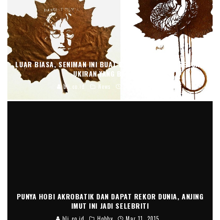
LUAR BIASA, SENIMAN INI BUAT DAUN KERING JADI SEBUAH
UKIRAN YANG BERNILAI
blj.co.id
News
Mar 23, 2015
PUNYA HOBI AKROBATIK DAN DAPAT REKOR DUNIA, ANJING
IMUT INI JADI SELEBRITI
blj.co.id
Hobby
Mar 11, 2015