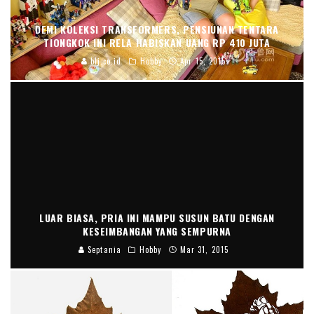
DEMI KOLEKSI TRANSFORMERS, PENSIUNAN TENTARA
TIONGKOK INI RELA HABISKAN UANG RP 410 JUTA
blj.co.id
Hobby
Apr 15, 2015
LUAR BIASA, PRIA INI MAMPU SUSUN BATU DENGAN
KESEIMBANGAN YANG SEMPURNA
Septania
Hobby
Mar 31, 2015