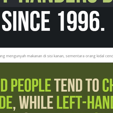
 mengunyah makanan di sisi kanan, sementara orang kidal cender