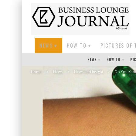
NEWS
HOW TO
PICTURES OF 
NEWS
HOW TO
PI
Home
News
News and Insight
Do You Kno