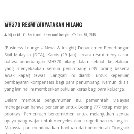
Home
Featured
MH370 RESMI DINYATAKAN HILANG
blj.co.id
Featured
News and Insight
Jan 30, 2015
(Business Lounge – News & Insight)
Departemen Penerbangan
Sipil Malaysia (DCA), Kamis (29 Jan) secara resmi menyatakan
bahwa penerbangan MH370 hilang dalam sebuah kecelakaan
yang menyebabkan semua penumpang (239 orang beserta
awak kapal) tewas. Langkah ini diambil untuk keperluan
pembayaran kompensasi bagi para penumpang. Namun di sisi
yang lain hal ini memberikan pukulan keras bagi para keluarga.
Dalam membuat pengumuman itu, pemerintah Malaysia
menegaskan bahwa pencarian untuk Boeing 777 tetap menjadi
prioritas. Pemerintah berkomitmen untuk melanjutkan semua
upaya yang wajar untuk menyelesaikan tragedi nan malang ini.
Malaysia pun mendapatkan bantuan dari pemerintah Tiongkok