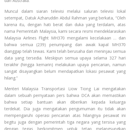
dan Australia.
Muncul dalam siaran televisi melalui saluran televisi lokal
setempat, Datuk Azharuddin Abdul Rahman yang berkata, “Oleh
karena itu, dengan hati berat dan duka yang terdalam, atas
nama Pemerintah Malaysia, kami secara resmi mendeklarasikan
Malaysia Airlines Flight MH370 mengalami kecelakaan … dan
bahwa semua (239) penumpang dan awak kapal MH370
dianggap telah tewas. K
ami telah berusaha dan meninjau semua
data yang tersedia. Meskipun semua upaya selama 327 hari
terakhir (hingga kemarin) melakukan upaya pencarian, namun
sangat disayangkan belum mendapatkan lokasi pesawat yang
hilang.”
Menteri Malaysia Transportasi Liow Tiong Lai mengatakan
dalam sebuah pernyataan pers bahwa DCA akan memastikan
bahwa setiap bantuan akan diberikan kepada keluarga
terdekat. Dia juga mengatakan pengumuman itu tidak akan
mempengaruhi operasi pencarian atas hilangnya pesawat ini
begitu juga dengan pemerintah tiga negara yang tersisa yang
dengan tegas berkomitmen untuk tetap melangsungkan